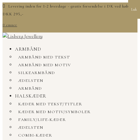
Levering inden for 1-2 hverdage - gratis forsendelse i DK ved køb over
Luk
DKK 295,-
0 emner
ARMBÅND
ARMBÅND MED TEKST
ARMBÅND MED MOTIV
SILKEARMBÅND
ÆDELSTEN
ARMBÅND
HALSKÆDER
KÆDER MED TEKST/TITLER
KÆDER MED MOTIV/SYMBOLER
FAMILY/LIFE-KÆDER
ÆDELSTEN
COMBI-KÆDER