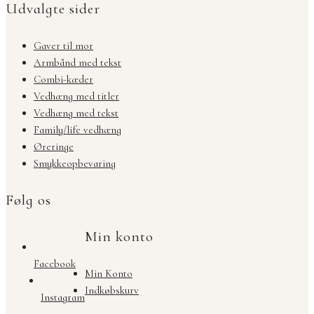
Udvalgte sider
Gaver til mor
Armbånd med tekst
Combi-kæder
Vedhæng med titler
Vedhæng med tekst
Family/life vedhæng
Øreringe
Smykkeopbevaring
Følg os
Min konto
Facebook
Min Konto
Indkøbskurv
Instagram