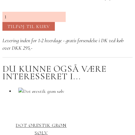
Dot
ørestik
TILFØJ TIL KURV
rosa
sølv
Levering inden for 1-2 hverdage - gratis forsendelse i DK ved køb
antal
over DKK 295,-
DU KUNNE OGSÅ VÆRE
INTERESSERET I...
DOT ØRESTIK GRØN
SØLV