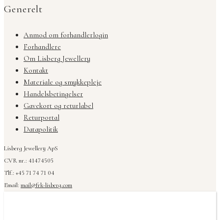
Generelt
Anmod om forhandlerlogin
Forhandlere
Om Lisberg Jewellery
Kontakt
Materiale og smykkepleje
Handelsbetingelser
Gavekort og returlabel
Returportal
Datapolitik
Lisberg Jewellery ApS
CVR nr.: 41474505
Tlf.: +45 71 74 71 04
Email:
mail@frk-lisberg.com