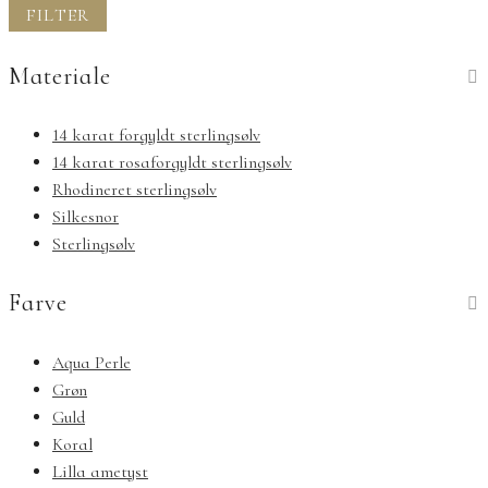
pris
pris
FILTER
Materiale
14 karat forgyldt sterlingsølv
14 karat rosaforgyldt sterlingsølv
Rhodineret sterlingsølv
Silkesnor
Sterlingsølv
Farve
Aqua Perle
Grøn
Guld
Koral
Lilla ametyst