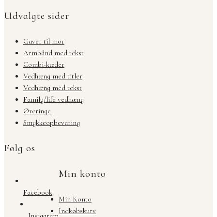
Udvalgte sider
Gaver til mor
Armbånd med tekst
Combi-kæder
Vedhæng med titler
Vedhæng med tekst
Family/life vedhæng
Øreringe
Smykkeopbevaring
Følg os
Min konto
Facebook
Min Konto
Indkøbskurv
Instagram