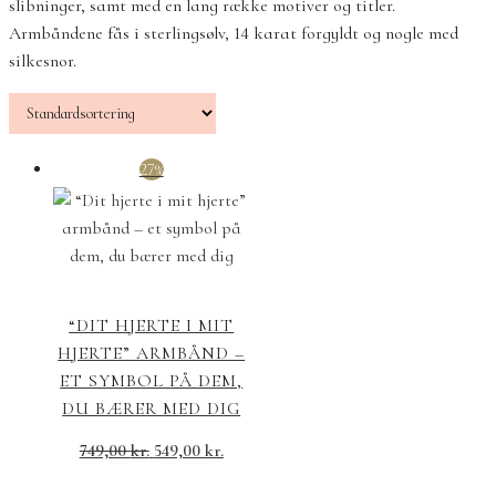
slibninger, samt med en lang række motiver og titler.
Armbåndene fås i sterlingsølv, 14 karat forgyldt og nogle med
silkesnor.
27%
“DIT HJERTE I MIT
HJERTE” ARMBÅND –
ET SYMBOL PÅ DEM,
DU BÆRER MED DIG
749,00
kr.
549,00
kr.