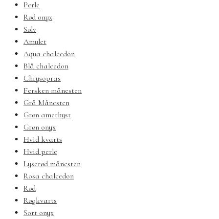
Perle
Rød onyx
Sølv
Amulet
Aqua chalcedon
Blå chalcedon
Chrysopras
Fersken månesten
Grå Månesten
Grøn amethyst
Grøn onyx
Hvid kvarts
Hvid perle
Lyserød månesten
Rosa chalcedon
Rød
Røgkvarts
Sort onyx