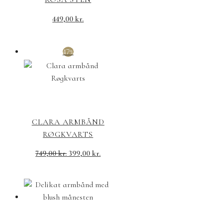
449,00
kr.
47%
CLARA ARMBÅND
RØGKVARTS
Den
Den
749,00
kr.
399,00
kr.
oprindelige
aktuelle
pris
pris
var:
er:
749,00 kr..
399,00 kr..