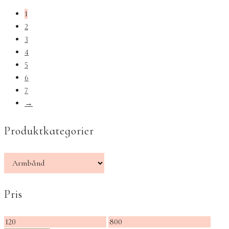
1
2
3
4
5
6
7
→
Produktkategorier
Pris
Mindste
Højeste