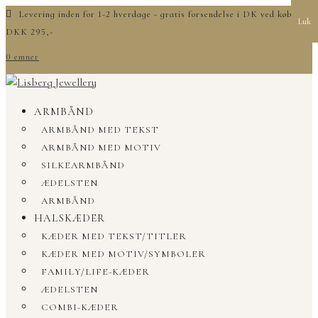
Levering inden for 1-2 hverdage - gratis forsendelse i DK ved køb over
Luk
DKK 295,-
0 emner
ARMBÅND
ARMBÅND MED TEKST
ARMBÅND MED MOTIV
SILKEARMBÅND
ÆDELSTEN
ARMBÅND
HALSKÆDER
KÆDER MED TEKST/TITLER
KÆDER MED MOTIV/SYMBOLER
FAMILY/LIFE-KÆDER
ÆDELSTEN
COMBI-KÆDER