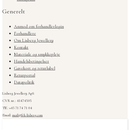
Generelt
Anmod om forhandlerlogin
Forhandlere
Om Lisberg Jewellery
Kontakt
Materiale og smykkepleje
Handelsbetingelser
Gavekort og returlabel
Returportal
Datapolitik
Lisberg Jewellery ApS
CVR nr.: 41474505
Tlf.: +45 71 74 71 04
Email:
mail@frk-lisberg.com