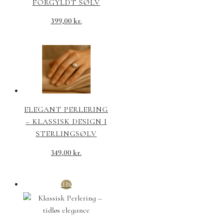
FORGYLDT SØLV
399,00
kr.
ELEGANT PERLERING
– KLASSISK DESIGN I
STERLINGSØLV
349,00
kr.
33%