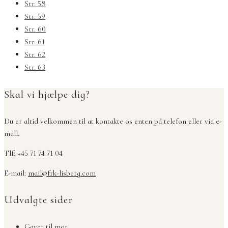
Str. 58
Str. 59
Str. 60
Str. 61
Str. 62
Str. 63
Skal vi hjælpe dig?
Du er altid velkommen til at kontakte os enten på telefon eller via e-
mail.
Tlf: +45 71 74 71 04
E-mail:
mail@frk-lisberg.com
Udvalgte sider
Gaver til mor