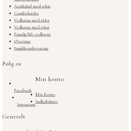
Armbånd med tekst
Combi-kæder
Vedhæng med titler
Vedhæng med tekst
Family/life vedhæng
Øreringe
Smykkeopbevaring
Følg os
Min konto
Facebook
Min Konto
Indkøbskurv
Instagram
Generelt