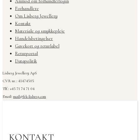
Anmod om forhandlerlogin
Forhandlere
Om Lisberg Jewellery
Kontakt
Materiale og smykkepleje
Handelsbetingelser
Gavekort og returlabel
Returportal
Datapolitik
Lisberg Jewellery ApS
CVR nr.: 41474505
Tlf.: +45 71 74 71 04
Email:
mail@frk-lisberg.com
KONTAKT