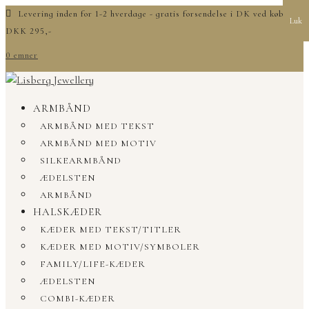
Levering inden for 1-2 hverdage - gratis forsendelse i DK ved køb over
Luk
DKK 295,-
0 emner
ARMBÅND
ARMBÅND MED TEKST
ARMBÅND MED MOTIV
SILKEARMBÅND
ÆDELSTEN
ARMBÅND
HALSKÆDER
KÆDER MED TEKST/TITLER
KÆDER MED MOTIV/SYMBOLER
FAMILY/LIFE-KÆDER
ÆDELSTEN
COMBI-KÆDER