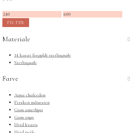
Mindste
Højeste
pris
pris
FILTER
Materiale
14 karat forgyldt sterlingsølv
Sterlingsølv
Farve
Aqua chalcedon
Fersken månesten
Grøn amethyst
Grøn onyx
Hvid kvarts
Hvid perle