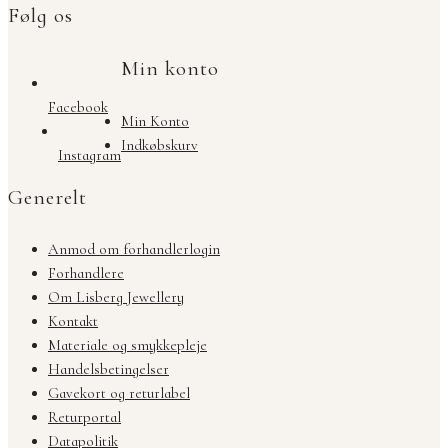
Følg os
Min konto
Facebook
Min Konto
Indkøbskurv
Instagram
Generelt
Anmod om forhandlerlogin
Forhandlere
Om Lisberg Jewellery
Kontakt
Materiale og smykkepleje
Handelsbetingelser
Gavekort og returlabel
Returportal
Datapolitik