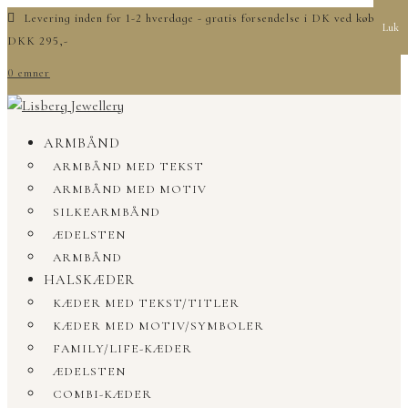
Levering inden for 1-2 hverdage - gratis forsendelse i DK ved køb over
Luk
DKK 295,-
0 emner
ARMBÅND
ARMBÅND MED TEKST
ARMBÅND MED MOTIV
SILKEARMBÅND
ÆDELSTEN
ARMBÅND
HALSKÆDER
KÆDER MED TEKST/TITLER
KÆDER MED MOTIV/SYMBOLER
FAMILY/LIFE-KÆDER
ÆDELSTEN
COMBI-KÆDER