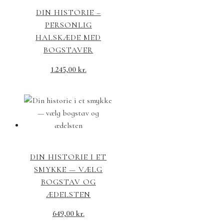
DIN HISTORIE –
PERSONLIG
HALSKÆDE MED
BOGSTAVER
1.245,00
kr.
DIN HISTORIE I ET
SMYKKE — VÆLG
BOGSTAV OG
ÆDELSTEN
649,00
kr.