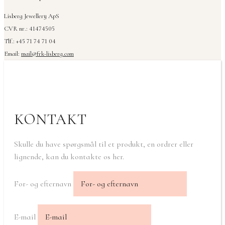
Lisberg Jewellery ApS
CVR nr.: 41474505
Tlf.: +45 71 74 71 04
Email:
mail@frk-lisberg.com
KONTAKT
Skulle du have spørgsmål til et produkt, en ordrer eller
lignende, kan du kontakte os her.
For- og efternavn
E-mail