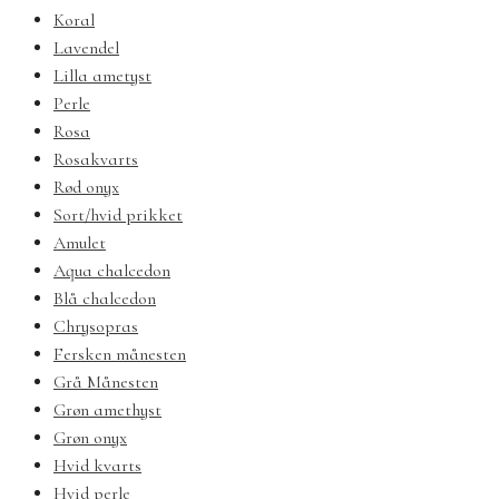
Koral
Lavendel
Lilla ametyst
Perle
Rosa
Rosakvarts
Rød onyx
Sort/hvid prikket
Amulet
Aqua chalcedon
Blå chalcedon
Chrysopras
Fersken månesten
Grå Månesten
Grøn amethyst
Grøn onyx
Hvid kvarts
Hvid perle