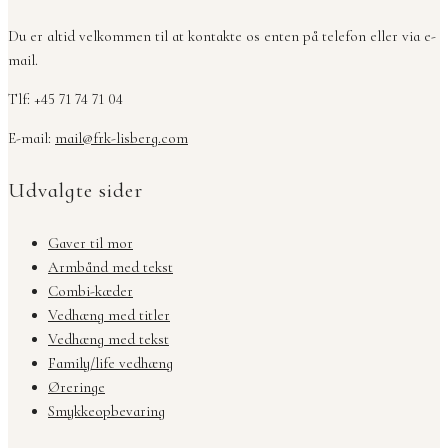
Du er altid velkommen til at kontakte os enten på telefon eller via e-
mail.
Tlf: +45 71 74 71 04
E-mail:
mail@frk-lisberg.com
Udvalgte sider
Gaver til mor
Armbånd med tekst
Combi-kæder
Vedhæng med titler
Vedhæng med tekst
Family/life vedhæng
Øreringe
Smykkeopbevaring