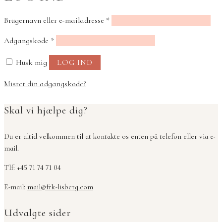
Påkrævet
Brugernavn eller e-mailadresse
*
Påkrævet
Adgangskode
*
Husk mig
LOG IND
Mistet din adgangskode?
Skal vi hjælpe dig?
Du er altid velkommen til at kontakte os enten på telefon eller via e-
mail.
Tlf: +45 71 74 71 04
E-mail:
mail@frk-lisberg.com
Udvalgte sider