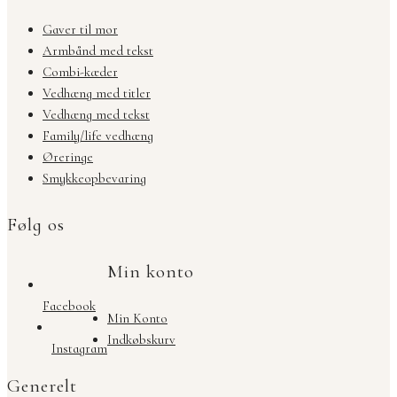
Gaver til mor
Armbånd med tekst
Combi-kæder
Vedhæng med titler
Vedhæng med tekst
Family/life vedhæng
Øreringe
Smykkeopbevaring
Følg os
Min konto
Facebook
Min Konto
Indkøbskurv
Instagram
Generelt