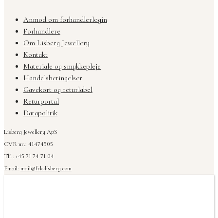
Anmod om forhandlerlogin
Forhandlere
Om Lisberg Jewellery
Kontakt
Materiale og smykkepleje
Handelsbetingelser
Gavekort og returlabel
Returportal
Datapolitik
Lisberg Jewellery ApS
CVR nr.: 41474505
Tlf.: +45 71 74 71 04
Email:
mail@frk-lisberg.com