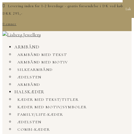
Levering inden for 1-2 hverdage - gratis forsendelse i DK ved køb over
Luk
DKK 295,-
0 emner
ARMBÅND
ARMBÅND MED TEKST
ARMBÅND MED MOTIV
SILKEARMBÅND
ÆDELSTEN
ARMBÅND
HALSKÆDER
KÆDER MED TEKST/TITLER
KÆDER MED MOTIV/SYMBOLER
FAMILY/LIFE-KÆDER
ÆDELSTEN
COMBI-KÆDER