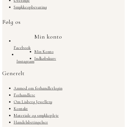
Øreringe
Smykkeopbevaring
Følg os
Min konto
Facebook
Min Konto
Indkøbskurv
Instagram
Generelt
Anmod om forhandlerlogin
Forhandlere
Om Lisberg Jewellery
Kontakt
Materiale og smykkepleje
Handelsbetingelser