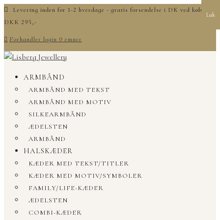
Levering inden for 1-2 hverdage - gratis forsendelse i DK ved køb over
Luk
DKK 295,-
Forhandler login
0 emner
ARMBÅND
ARMBÅND MED TEKST
ARMBÅND MED MOTIV
SILKEARMBÅND
ÆDELSTEN
ARMBÅND
HALSKÆDER
KÆDER MED TEKST/TITLER
KÆDER MED MOTIV/SYMBOLER
FAMILY/LIFE-KÆDER
ÆDELSTEN
COMBI-KÆDER