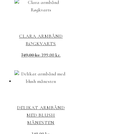
CLARA ARMBÅND
RØGKVARTS
Den
Den
749,00
kr.
399,00
kr.
oprindelige
aktuelle
pris
pris
var:
er:
749,00 kr..
399,00 kr..
DELIKAT ARMBÅND
MED BLUSH
MÅNESTEN