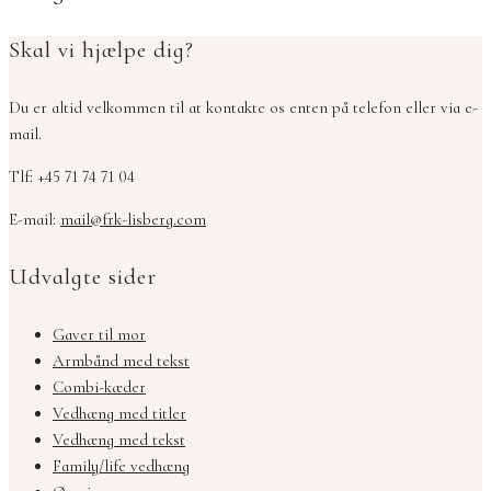
Skal vi hjælpe dig?
Du er altid velkommen til at kontakte os enten på telefon eller via e-
mail.
Tlf: +45 71 74 71 04
E-mail:
mail@frk-lisberg.com
Udvalgte sider
Gaver til mor
Armbånd med tekst
Combi-kæder
Vedhæng med titler
Vedhæng med tekst
Family/life vedhæng