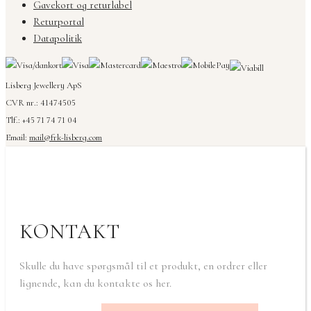
Gavekort og returlabel
Returportal
Datapolitik
Lisberg Jewellery ApS
CVR nr.: 41474505
Tlf.: +45 71 74 71 04
Email:
mail@frk-lisberg.com
KONTAKT
Skulle du have spørgsmål til et produkt, en ordrer eller
lignende, kan du kontakte os her.