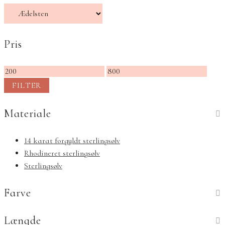
Pris
Mindste
Højeste
pris
pris
FILTER
Materiale
14 karat forgyldt sterlingsølv
Rhodineret sterlingsølv
Sterlingsølv
Farve
Længde