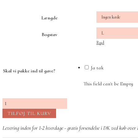
Længde
Bogstav
Ryd
Ja tak
Skal vi pakke ind til gave?
This field can't be Empty
Personligt
sølv
TILFØJ TIL KURV
Bogstavsmykke
hvid
Levering inden for 1-2 hverdage - gratis forsendelse i DK ved køb ove
antal