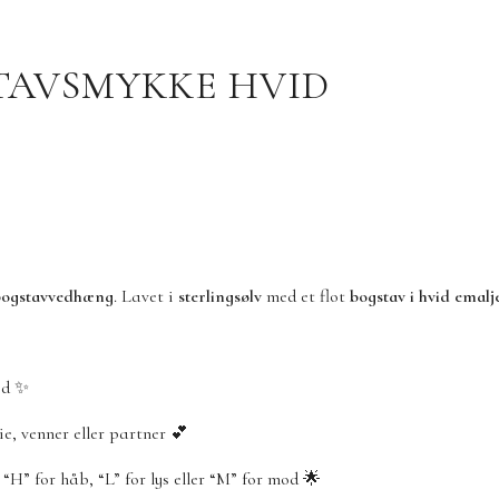
TAVSMYKKE HVID
bogstavvedhæng
. Lavet i
sterlingsølv
med et flot
bogstav i hvid emalj
hed ✨
ie, venner eller partner 💕
 “H” for håb, “L” for lys eller “M” for mod 🌟