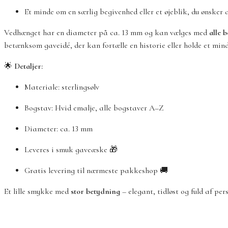
Et minde om en særlig begivenhed eller et øjeblik, du ønsker
Vedhænget har en diameter på ca. 13 mm og kan vælges med
alle 
betænksom gaveidé, der kan fortælle en historie eller holde et mind
🌟
Detaljer:
Materiale: sterlingsølv
Bogstav: Hvid emalje, alle bogstaver A–Z
Diameter: ca. 13 mm
Leveres i smuk gaveæske 🎁
Gratis levering til nærmeste pakkeshop 🚚
Et lille smykke med
stor betydning
– elegant, tidløst og fuld af per