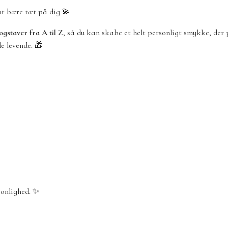
 at bære tæt på dig 💫
bogstaver fra A til Z
, så du kan skabe et helt personligt smykke, der p
e levende. 🎁
sonlighed. ✨