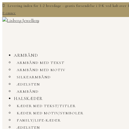
Levering inden for 1-2 hverdage - gratis forsendelse i DK ved køb ove
0 emner
ARMBÅND
ARMBÅND MED TEKST
ARMBÅND MED MOTIV
SILKEARMBÅND
ÆDELSTEN
ARMBÅND
HALSKÆDER
KÆDER MED TEKST/TITLER
KÆDER MED MOTIV/SYMBOLER
FAMILY/LIFE-KÆDER
ÆDELSTEN