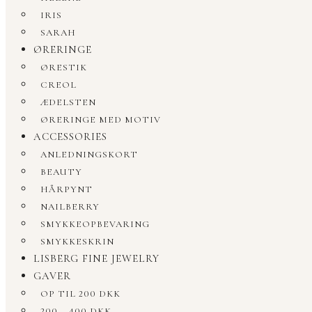
IRIS
SARAH
ØRERINGE
ØRESTIK
CREOL
ÆDELSTEN
ØRERINGE MED MOTIV
ACCESSORIES
ANLEDNINGSKORT
BEAUTY
HÅRPYNT
NAILBERRY
SMYKKEOPBEVARING
SMYKKESKRIN
LISBERG FINE JEWELRY
GAVER
OP TIL 200 DKK
200 – 400 DKK