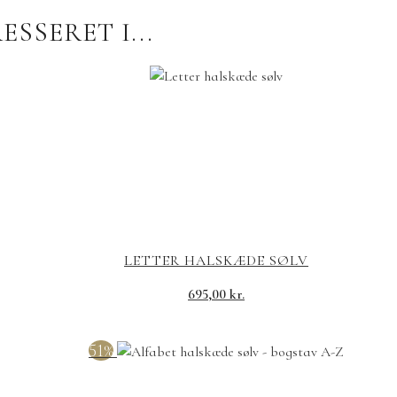
SSERET I...
LETTER HALSKÆDE SØLV
695,00
kr.
51%