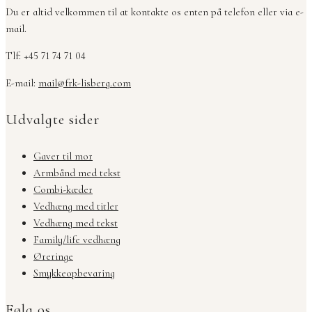
Du er altid velkommen til at kontakte os enten på telefon eller via e-
mail.
Tlf: +45 71 74 71 04
E-mail:
mail@frk-lisberg.com
Udvalgte sider
Gaver til mor
Armbånd med tekst
Combi-kæder
Vedhæng med titler
Vedhæng med tekst
Family/life vedhæng
Øreringe
Smykkeopbevaring
Følg os