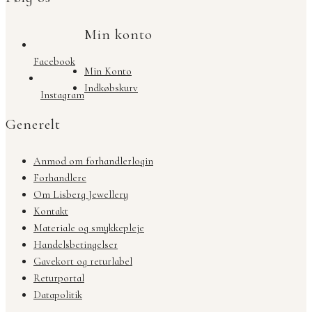
Min konto
Facebook
Min Konto
Indkøbskurv
Instagram
Generelt
Anmod om forhandlerlogin
Forhandlere
Om Lisberg Jewellery
Kontakt
Materiale og smykkepleje
Handelsbetingelser
Gavekort og returlabel
Returportal
Datapolitik