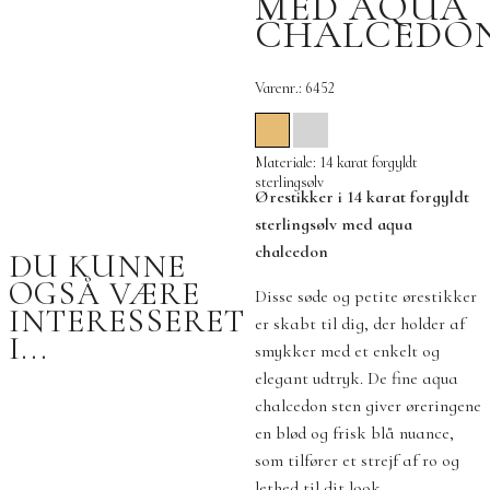
MED AQUA
CHALCEDO
Varenr.: 6452
Materiale: 14 karat forgyldt
sterlingsølv
Ørestikker i 14 karat forgyldt
sterlingsølv med aqua
chalcedon
DU KUNNE
OGSÅ VÆRE
Disse søde og petite ørestikker
INTERESSERET
er skabt til dig, der holder af
I...
smykker med et enkelt og
elegant udtryk. De fine aqua
chalcedon sten giver øreringene
en blød og frisk blå nuance,
som tilfører et strejf af ro og
lethed til dit look.