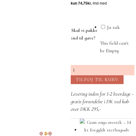
Ja tak
Skal vi pakke
ind til gave?
This field can't
be Empty
Forgyldte
ørestikker
TILFØJ TIL KURV
med
aqua
Levering inden for 1-2 hverdage -
chalcedon
gratis forsendelse i DK ved køb
antal
over DKK 295,-