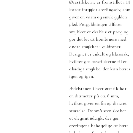
Ørestikkerne er fremstillet i 14
karat forgyldt sterlingsølv, som
giver en varm og smuk gylden
glød. Forgyldningen tilfører
smykket et eksklusivt præg og
gør det let at kombinere med
andre smykker i guldtoner.
Designet er enkelt og klassisk,
hvilket gør ørestikkerne til et
alsidigt smykke, der kan bæres
igen og igen.
Ædelstenen i hver ørestik har
en diameter på ca. 6 mm,
hvilket giver en fin og diskret
størrelse. De små sten skaber
et elegant udtryk, der gør
øreringene behagelige at bære
hele dagen. Samtidig er de