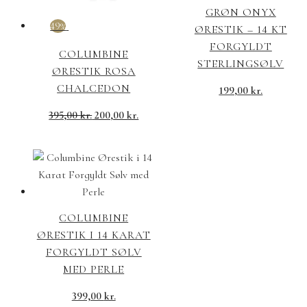
GRØN ONYX
49%
ØRESTIK – 14 KT
FORGYLDT
COLUMBINE
STERLINGSØLV
ØRESTIK ROSA
CHALCEDON
199,00
kr.
Den
Den
395,00
kr.
200,00
kr.
oprindelige
aktuelle
pris
pris
var:
er:
395,00 kr..
200,00 kr..
COLUMBINE
ØRESTIK I 14 KARAT
FORGYLDT SØLV
MED PERLE
399,00
kr.