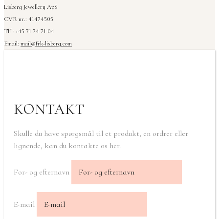
Lisberg Jewellery ApS
CVR nr.: 41474505
Tlf.: +45 71 74 71 04
Email:
mail@frk-lisberg.com
KONTAKT
Skulle du have spørgsmål til et produkt, en ordrer eller
lignende, kan du kontakte os her.
For- og efternavn
E-mail