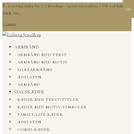
Levering inden for 1-2 hverdage - gratis forsendelse i DK ved køb over
Luk
DKK 295,-
0 emner
ARMBÅND
ARMBÅND MED TEKST
ARMBÅND MED MOTIV
SILKEARMBÅND
ÆDELSTEN
ARMBÅND
HALSKÆDER
KÆDER MED TEKST/TITLER
KÆDER MED MOTIV/SYMBOLER
FAMILY/LIFE-KÆDER
ÆDELSTEN
COMBI-KÆDER