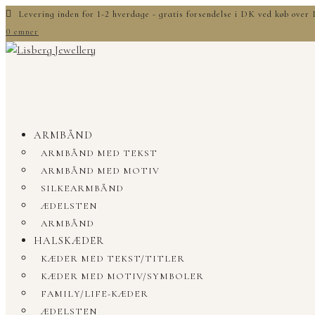
Levering inden for 1-2 hverdage - gratis forsendelse i DK ved køb ove
0 emner
ARMBÅND
ARMBÅND MED TEKST
ARMBÅND MED MOTIV
SILKEARMBÅND
ÆDELSTEN
ARMBÅND
HALSKÆDER
KÆDER MED TEKST/TITLER
KÆDER MED MOTIV/SYMBOLER
FAMILY/LIFE-KÆDER
ÆDELSTEN