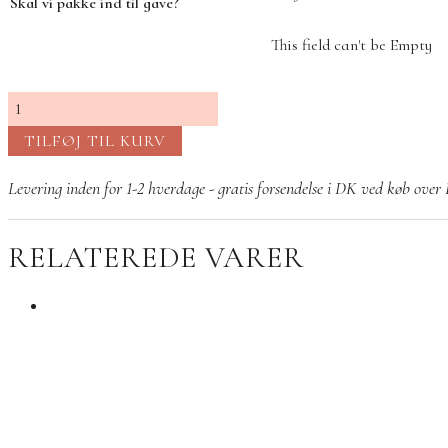
Skal vi pakke ind til gave?
This field can't be Empty
Columbine
ørestik
TILFØJ TIL KURV
Aqua
sølv
Levering inden for 1-2 hverdage - gratis forsendelse i DK ved køb ove
antal
RELATEREDE VARER