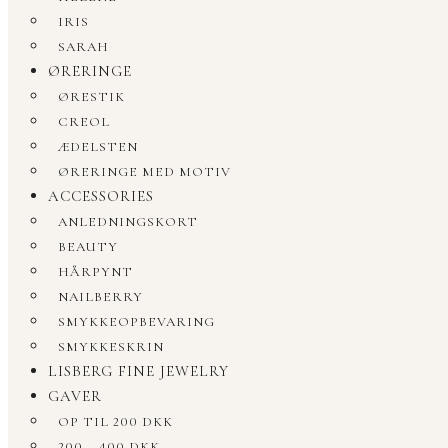
IRIS
SARAH
ØRERINGE
ØRESTIK
CREOL
ÆDELSTEN
ØRERINGE MED MOTIV
ACCESSORIES
ANLEDNINGSKORT
BEAUTY
HÅRPYNT
NAILBERRY
SMYKKEOPBEVARING
SMYKKESKRIN
LISBERG FINE JEWELRY
GAVER
OP TIL 200 DKK
200 – 400 DKK