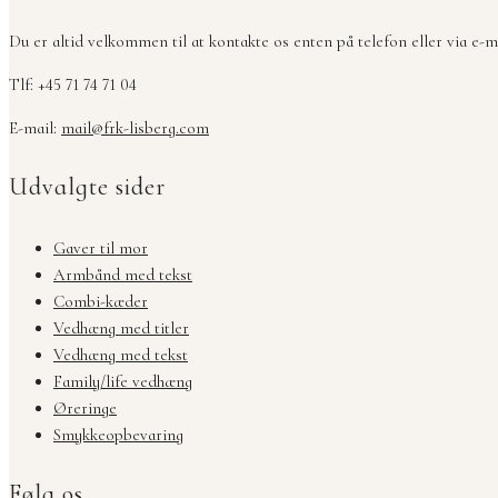
Du er altid velkommen til at kontakte os enten på telefon eller via e-ma
Tlf: +45 71 74 71 04
E-mail:
mail@frk-lisberg.com
Udvalgte sider
Gaver til mor
Armbånd med tekst
Combi-kæder
Vedhæng med titler
Vedhæng med tekst
Family/life vedhæng
Øreringe
Smykkeopbevaring
Følg os