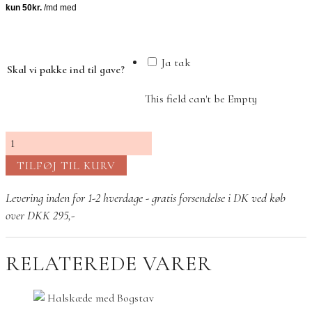
pris
pris
var:
er:
395,00 kr..
200,00 kr..
Ja tak
Skal vi pakke ind til gave?
This field can't be Empty
Columbine
ørestik
TILFØJ TIL KURV
Grøn
ametyst
Levering inden for 1-2 hverdage - gratis forsendelse i DK ved køb
antal
over DKK 295,-
RELATEREDE VARER