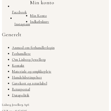
Min konto
Facebook
Min Konto
Indkøbskurv
Instagram
Generelt
Anmod om forhandlerlogin
Forhandlere
Om Lisberg Jewellery
Kontakt
Materiale og smykkepleje
Handelsbetingelser
Gavekort og returlabel
Returportal
Datapolitik
Lisberg Jewellery ApS
CVR nr.: 41474505