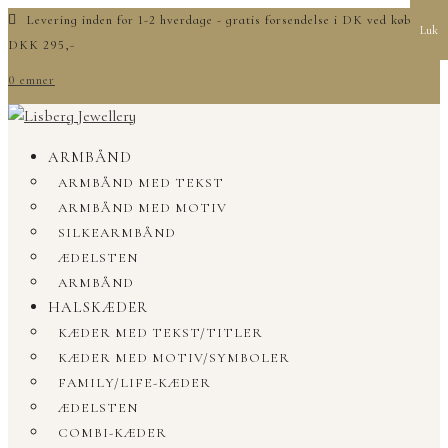
Levering inden for 1-2 hverdage - gratis forsendelse i DK ved køb over
Luk
DKK 295,-
0 emner
ARMBÅND
ARMBÅND MED TEKST
ARMBÅND MED MOTIV
SILKEARMBÅND
ÆDELSTEN
ARMBÅND
HALSKÆDER
KÆDER MED TEKST/TITLER
KÆDER MED MOTIV/SYMBOLER
FAMILY/LIFE-KÆDER
ÆDELSTEN
COMBI-KÆDER