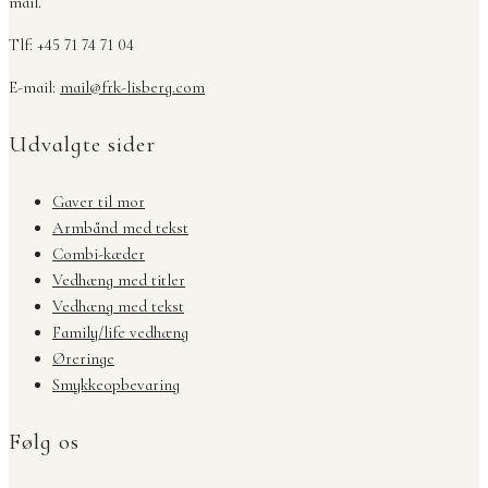
mail.
Tlf: +45 71 74 71 04
E-mail:
mail@frk-lisberg.com
Udvalgte sider
Gaver til mor
Armbånd med tekst
Combi-kæder
Vedhæng med titler
Vedhæng med tekst
Family/life vedhæng
Øreringe
Smykkeopbevaring
Følg os