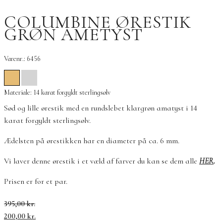
COLUMBINE ØRESTIK
GRØN AMETYST
Varenr.: 6456
Materiale: 14 karat forgyldt sterlingsølv
Sød og lille ørestik med en rundslebet klargrøn amatyst i 14
karat forgyldt sterlingsølv.
Ædelsten på ørestikken har en diameter på ca. 6 mm.
Vi laver denne ørestik i et væld af farver du kan se dem alle
HER
.
Prisen er for et par.
Den
Den
395,00
kr.
oprindelige
aktuelle
200,00
kr.