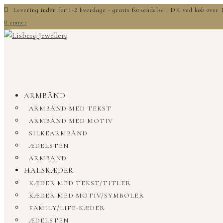
Levering inden for 1-2 hverdage - gratis forsendelse i DK ved køb ove
0 emner
ARMBÅND
ARMBÅND MED TEKST
ARMBÅND MED MOTIV
SILKEARMBÅND
ÆDELSTEN
ARMBÅND
HALSKÆDER
KÆDER MED TEKST/TITLER
KÆDER MED MOTIV/SYMBOLER
FAMILY/LIFE-KÆDER
ÆDELSTEN