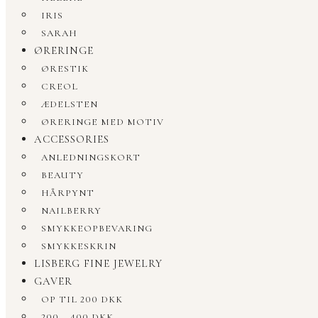
IRIS
SARAH
ØRERINGE
ØRESTIK
CREOL
ÆDELSTEN
ØRERINGE MED MOTIV
ACCESSORIES
ANLEDNINGSKORT
BEAUTY
HÅRPYNT
NAILBERRY
SMYKKEOPBEVARING
SMYKKESKRIN
LISBERG FINE JEWELRY
GAVER
OP TIL 200 DKK
200 – 400 DKK