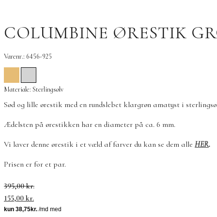
COLUMBINE ØRESTIK GR
Varenr.: 6456-925
Materiale: Sterlingsølv
Sød og lille ørestik med en rundslebet klargrøn amatyst i sterlingsøl
Ædelsten på ørestikken har en diameter på ca. 6 mm.
Vi laver denne ørestik i et væld af farver du kan se dem alle
HER
.
Prisen er for et par.
Den
Den
395,00
kr.
oprindelige
aktuelle
155,00
kr.
pris
pris