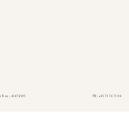
R nr.: 41474505
Tlf.: +45 71 74 71 04