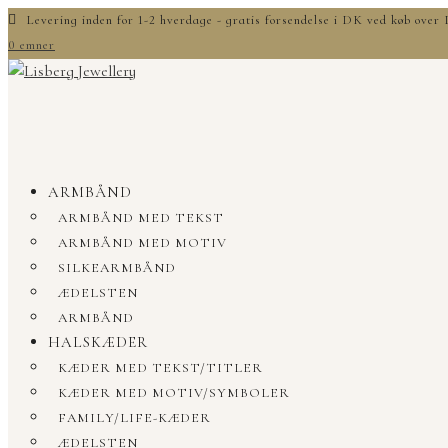
Levering inden for 1-2 hverdage - gratis forsendelse i DK ved køb ove
0 emner
ARMBÅND
ARMBÅND MED TEKST
ARMBÅND MED MOTIV
SILKEARMBÅND
ÆDELSTEN
ARMBÅND
HALSKÆDER
KÆDER MED TEKST/TITLER
KÆDER MED MOTIV/SYMBOLER
FAMILY/LIFE-KÆDER
ÆDELSTEN