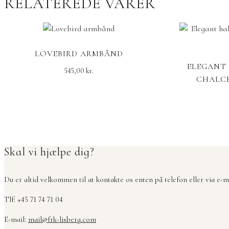
RELATEREDE VARER
LOVEBIRD ARMBÅND
ELEGANT
545,00
kr.
CHALCE
Skal vi hjælpe dig?
Du er altid velkommen til at kontakte os enten på telefon eller via e-ma
Tlf: +45 71 74 71 04
E-mail:
mail@frk-lisberg.com