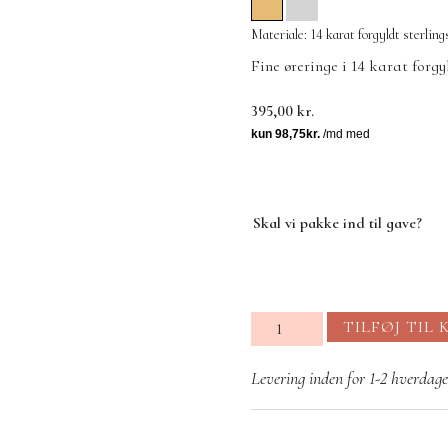
Materiale: 14 karat forgyldt sterling
Fine øreringe i 14 karat forgyl
395,00
kr.
Skal vi pakke ind til gave?
Bird
TILFØJ TIL 
øreringe
antal
Levering inden for 1-2 hverdage