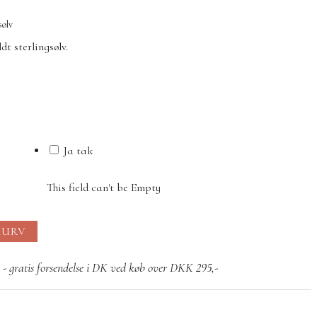
sølv
dt sterlingsølv.
Ja tak
This field can't be Empty
KURV
 - gratis forsendelse i DK ved køb over DKK 295,-