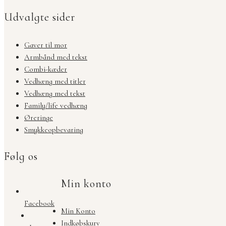
Udvalgte sider
Gaver til mor
Armbånd med tekst
Combi-kæder
Vedhæng med titler
Vedhæng med tekst
Family/life vedhæng
Øreringe
Smykkeopbevaring
Følg os
Min konto
Facebook
Min Konto
Indkøbskurv