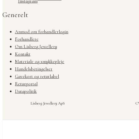
Instagram
Generelt
Anmod om forhandlerlogin
Forhandlere
Om Lisberg Jewellery
Kontakt
Materiale og smykkepleje
Handelsbetingelser
Gavekort og returlabel
Returportal
Datapolitik
Lisberg Jewellery ApS
CV