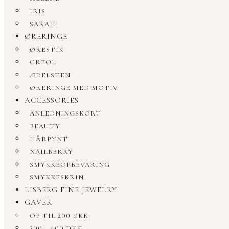
IRIS
SARAH
ØRERINGE
ØRESTIK
CREOL
ÆDELSTEN
ØRERINGE MED MOTIV
ACCESSORIES
ANLEDNINGSKORT
BEAUTY
HÅRPYNT
NAILBERRY
SMYKKEOPBEVARING
SMYKKESKRIN
LISBERG FINE JEWELRY
GAVER
OP TIL 200 DKK
200 – 400 DKK