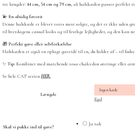
tre længder:
44 cm, 54 cm og 79 cm
, så halskæden passer perfekt til
💫
En alsidig favorit
Denne halskæde er blevet vores mest solgte, og det er ikke uden gr
til hverdagens casual looks og til festlige lejligheder, og den ka
🎁
Perfekt gave eller selvforkælelse
Halskæden er også en oplagt gaveidé til en, du holder af – til fødse
✨
Tip:
Kombiner med matchende rosa chalcedon øreringe eller armb
Se hele CAT serien
HER.
Længde
Ryd
Ja tak
Skal vi pakke ind til gave?