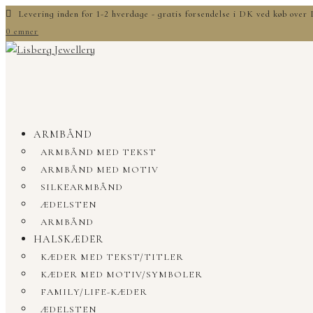
Levering inden for 1-2 hverdage - gratis forsendelse i DK ved køb ove
0 emner
ARMBÅND
ARMBÅND MED TEKST
ARMBÅND MED MOTIV
SILKEARMBÅND
ÆDELSTEN
ARMBÅND
HALSKÆDER
KÆDER MED TEKST/TITLER
KÆDER MED MOTIV/SYMBOLER
FAMILY/LIFE-KÆDER
ÆDELSTEN