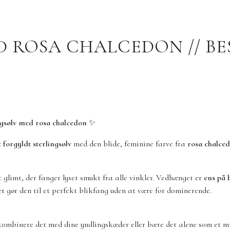
 ROSA CHALCEDON // BE
ngsølv med rosa chalcedon
✨
 forgyldt sterlingsølv
med den blide, feminine farve fra
rosa chalce
lt glimt, der fanger lyset smukt fra alle vinkler. Vedhænget er
ens på 
ket gør den til et perfekt blikfang uden at være for dominerende.
kombinere det med dine yndlingskæder eller bære det alene som et m