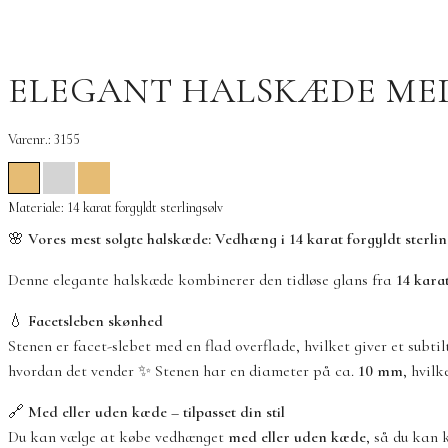
ELEGANT HALSKÆDE MED
Varenr.: 3155
Materiale: 14 karat forgyldt sterlingsølv
🌸
Vores mest solgte halskæde: Vedhæng i 14 karat forgyldt sterli
Denne elegante halskæde kombinerer den tidløse glans fra
14 karat
💧
Facetsleben skønhed
Stenen er facet-slebet med en flad overflade, hvilket giver et subti
hvordan det vender ✨ Stenen har en diameter på ca.
10 mm
, hvil
🔗
Med eller uden kæde – tilpasset din stil
Du kan vælge at købe vedhænget
med eller uden kæde
, så du kan 