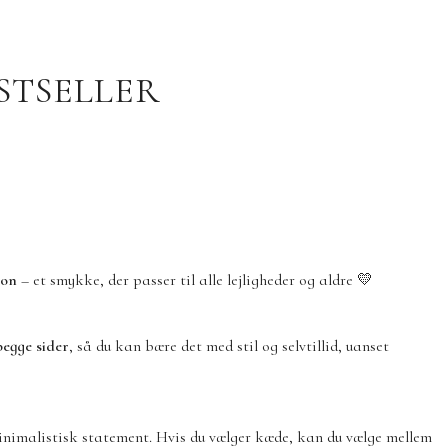
STSELLER
don
– et smykke, der passer til alle lejligheder og aldre 💛
begge sider
, så du kan bære det med stil og selvtillid, uanset
inimalistisk statement. Hvis du vælger kæde, kan du vælge mellem