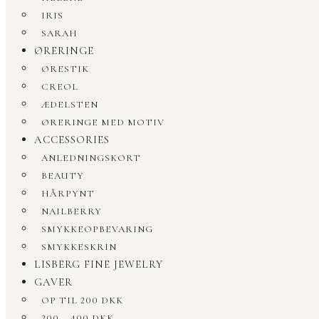
IRIS
SARAH
ØRERINGE
ØRESTIK
CREOL
ÆDELSTEN
ØRERINGE MED MOTIV
ACCESSORIES
ANLEDNINGSKORT
BEAUTY
HÅRPYNT
NAILBERRY
SMYKKEOPBEVARING
SMYKKESKRIN
LISBERG FINE JEWELRY
GAVER
OP TIL 200 DKK
200 – 400 DKK