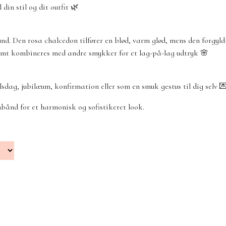
 din stil og dit outfit 🌿
und. Den rosa chalcedon tilfører en blød, varm glød, mens den forgyl
n nemt kombineres med andre smykker for et lag-på-lag udtryk 🌸
lsdag, jubilæum, konfirmation eller som en smuk gestus til dig selv 
ånd for et harmonisk og sofistikeret look.