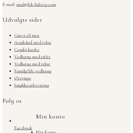
E-mail:
mail@frk-lisberg.com
Udvalgte sider
Gaver til mor
Armbånd med tekst
Combi-kæder
Vedhæng med titler
Vedhæng med tekst
Family/life vedhæng
Øreringe
Smykkeopbevaring
Følg os
Min konto
Facebook
Min Konto