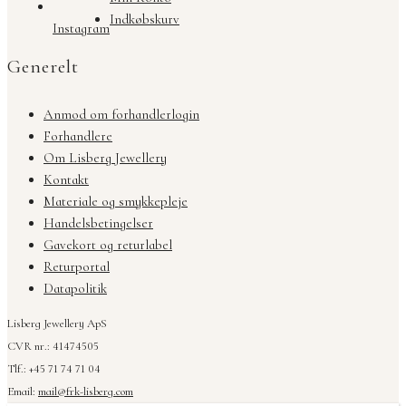
Indkøbskurv
Instagram
Generelt
Anmod om forhandlerlogin
Forhandlere
Om Lisberg Jewellery
Kontakt
Materiale og smykkepleje
Handelsbetingelser
Gavekort og returlabel
Returportal
Datapolitik
Lisberg Jewellery ApS
CVR nr.: 41474505
Tlf.: +45 71 74 71 04
Email:
mail@frk-lisberg.com