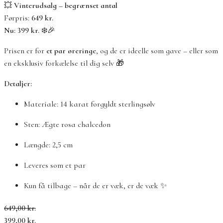
💥
Vinterudsalg – begrænset antal
Førpris:
649 kr.
Nu: 399 kr.
❄️🎉
Prisen er for
et par øreringe
, og de er ideelle som gave – eller som
en eksklusiv forkælelse til dig selv 🎁
Detaljer:
Materiale: 14 karat forgyldt sterlingsølv
Sten: Ægte rosa chalcedon
Længde: 2,5 cm
Leveres som et par
Kun få tilbage – når de er væk, er de væk ✨
Den
Den
649,00
kr.
oprindelige
aktuelle
399,00
kr.