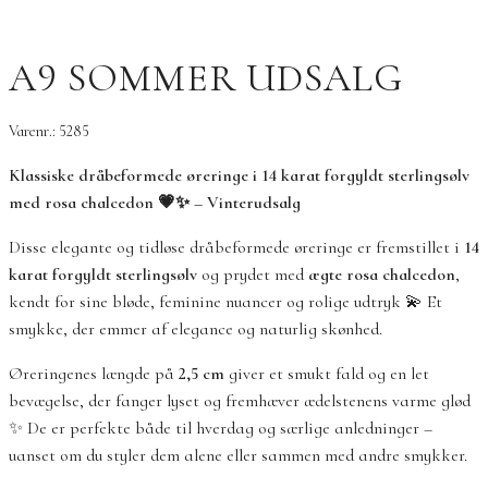
A9 SOMMER UDSALG
Varenr.: 5285
Klassiske dråbeformede øreringe i 14 karat forgyldt sterlingsølv
med rosa chalcedon 💗✨ – Vinterudsalg
Disse elegante og tidløse dråbeformede øreringe er fremstillet i
14
karat forgyldt sterlingsølv
og prydet med
ægte rosa chalcedon
,
kendt for sine bløde, feminine nuancer og rolige udtryk 💫 Et
smykke, der emmer af elegance og naturlig skønhed.
Øreringenes længde på
2,5 cm
giver et smukt fald og en let
bevægelse, der fanger lyset og fremhæver ædelstenens varme glød
✨ De er perfekte både til hverdag og særlige anledninger –
uanset om du styler dem alene eller sammen med andre smykker.