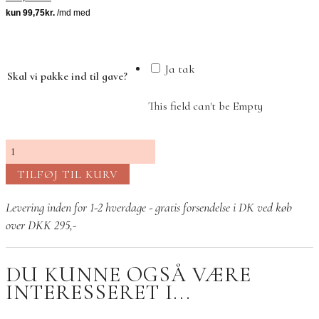
pris
pris
var:
er:
649,00 kr..
399,00 kr..
Ja tak
Skal vi pakke ind til gave?
This field can't be Empty
A9
Sommer
TILFØJ TIL KURV
udsalg
antal
Levering inden for 1-2 hverdage - gratis forsendelse i DK ved køb
over DKK 295,-
DU KUNNE OGSÅ VÆRE
INTERESSERET I...