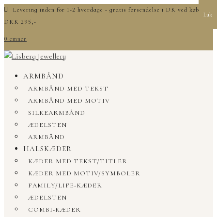
Levering inden for 1-2 hverdage - gratis forsendelse i DK ved køb over
Luk
DKK 295,-
0 emner
ARMBÅND
ARMBÅND MED TEKST
ARMBÅND MED MOTIV
SILKEARMBÅND
ÆDELSTEN
ARMBÅND
HALSKÆDER
KÆDER MED TEKST/TITLER
KÆDER MED MOTIV/SYMBOLER
FAMILY/LIFE-KÆDER
ÆDELSTEN
COMBI-KÆDER