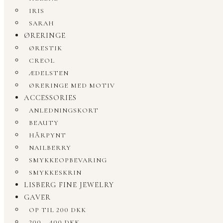
IRIS
SARAH
ØRERINGE
ØRESTIK
CREOL
ÆDELSTEN
ØRERINGE MED MOTIV
ACCESSORIES
ANLEDNINGSKORT
BEAUTY
HÅRPYNT
NAILBERRY
SMYKKEOPBEVARING
SMYKKESKRIN
LISBERG FINE JEWELRY
GAVER
OP TIL 200 DKK
200 – 400 DKK