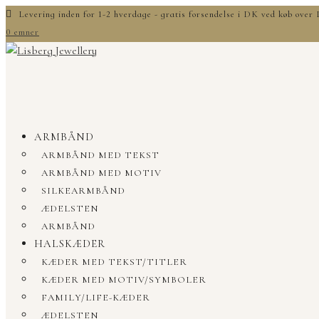
Levering inden for 1-2 hverdage - gratis forsendelse i DK ved køb ove
0 emner
ARMBÅND
ARMBÅND MED TEKST
ARMBÅND MED MOTIV
SILKEARMBÅND
ÆDELSTEN
ARMBÅND
HALSKÆDER
KÆDER MED TEKST/TITLER
KÆDER MED MOTIV/SYMBOLER
FAMILY/LIFE-KÆDER
ÆDELSTEN