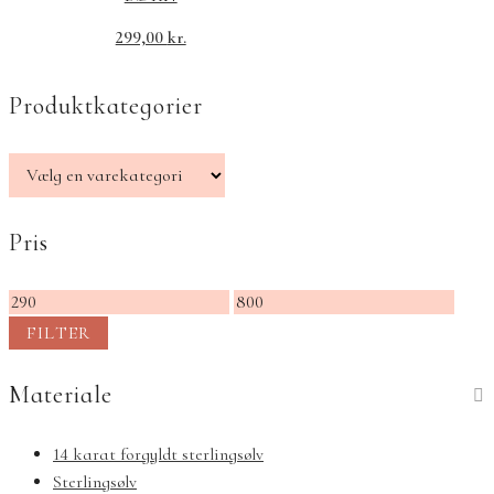
299,00
kr.
Produktkategorier
Pris
Mindste
Højeste
pris
pris
FILTER
Materiale
14 karat forgyldt sterlingsølv
Sterlingsølv