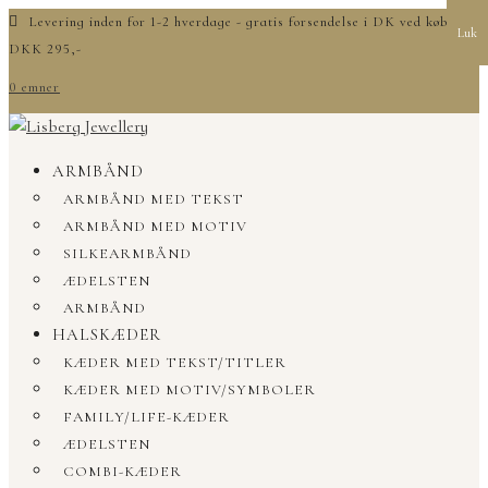
Levering inden for 1-2 hverdage - gratis forsendelse i DK ved køb over
Luk
DKK 295,-
0 emner
ARMBÅND
ARMBÅND MED TEKST
ARMBÅND MED MOTIV
SILKEARMBÅND
ÆDELSTEN
ARMBÅND
HALSKÆDER
KÆDER MED TEKST/TITLER
KÆDER MED MOTIV/SYMBOLER
FAMILY/LIFE-KÆDER
ÆDELSTEN
COMBI-KÆDER