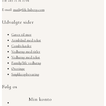
Tlf: +45 71 74 71 04
E-mail:
mail@frk-lisberg.com
Udvalgte sider
Gaver til mor
Armbånd med tekst
Combi-kæder
Vedhæng med titler
Vedhæng med tekst
Family/life vedhæng
Øreringe
Smykkeopbevaring
Følg os
Min konto