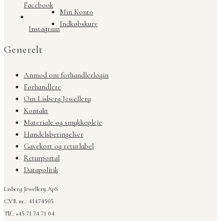
Facebook
Min Konto
Indkøbskurv
Instagram
Generelt
Anmod om forhandlerlogin
Forhandlere
Om Lisberg Jewellery
Kontakt
Materiale og smykkepleje
Handelsbetingelser
Gavekort og returlabel
Returportal
Datapolitik
Lisberg Jewellery ApS
CVR nr.: 41474505
Tlf.: +45 71 74 71 04