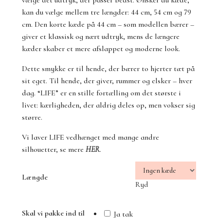
vælge det udtryk, der passer bedst. Ønsker du kæde,
kan du vælge mellem tre længder: 44 cm, 54 cm og 79
cm. Den korte kæde på 44 cm – som modellen bærer –
giver et klassisk og nært udtryk, mens de længere
kæder skaber et mere afslappet og moderne look.
Dette smykke er til hende, der bærer to hjerter tæt på
sit eget. Til hende, der giver, rummer og elsker – hver
dag. “LIFE” er en stille fortælling om det største i
livet: kærligheden, der aldrig deles op, men vokser sig
større.
Vi laver LIFE vedhænget med mange andre
silhouetter, se mere
HER
.
Længde
Ryd
Skal vi pakke ind til
Ja tak