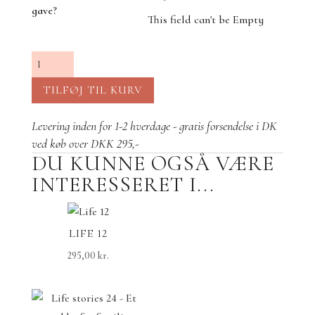
gave?
This field can't be Empty
Symbolsk
smykke
TILFØJ TIL KURV
til
mor
Levering inden for 1-2 hverdage - gratis forsendelse i DK
med
ved køb over DKK 295,-
to
DU KUNNE OGSÅ VÆRE
børn
INTERESSERET I...
antal
LIFE 12
295,00
kr.