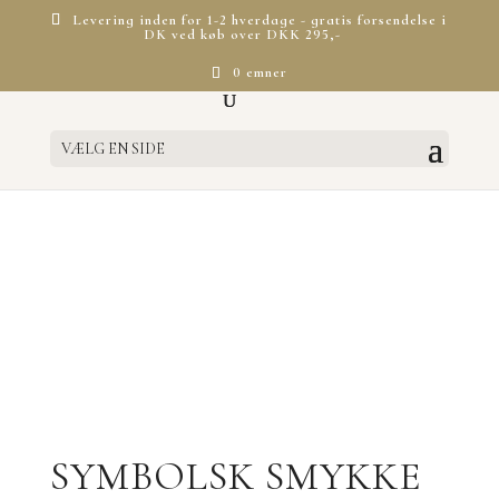
Levering inden for 1-2 hverdage - gratis forsendelse i
DK ved køb over DKK 295,-
Luk
0 emner
VÆLG EN SIDE
SYMBOLSK SMYKKE