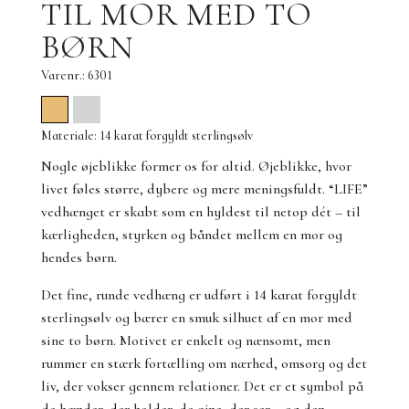
TIL MOR MED TO
BØRN
Varenr.: 6301
Materiale: 14 karat forgyldt sterlingsølv
Nogle øjeblikke former os for altid. Øjeblikke, hvor
livet føles større, dybere og mere meningsfuldt. “LIFE”
vedhænget er skabt som en hyldest til netop dét – til
kærligheden, styrken og båndet mellem en mor og
hendes børn.
Det fine, runde vedhæng er udført i 14 karat forgyldt
sterlingsølv og bærer en smuk silhuet af en mor med
sine to børn. Motivet er enkelt og nænsomt, men
rummer en stærk fortælling om nærhed, omsorg og det
liv, der vokser gennem relationer. Det er et symbol på