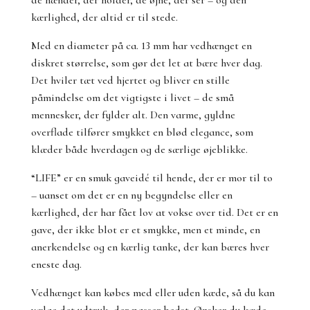
de hænder, der holder, de øjne, der ser – og den
kærlighed, der altid er til stede.
Med en diameter på ca. 13 mm har vedhænget en
diskret størrelse, som gør det let at bære hver dag.
Det hviler tæt ved hjertet og bliver en stille
påmindelse om det vigtigste i livet – de små
mennesker, der fylder alt. Den varme, gyldne
overflade tilfører smykket en blød elegance, som
klæder både hverdagen og de særlige øjeblikke.
“LIFE” er en smuk gaveidé til hende, der er mor til to
– uanset om det er en ny begyndelse eller en
kærlighed, der har fået lov at vokse over tid. Det er en
gave, der ikke blot er et smykke, men et minde, en
anerkendelse og en kærlig tanke, der kan bæres hver
eneste dag.
Vedhænget kan købes med eller uden kæde, så du kan