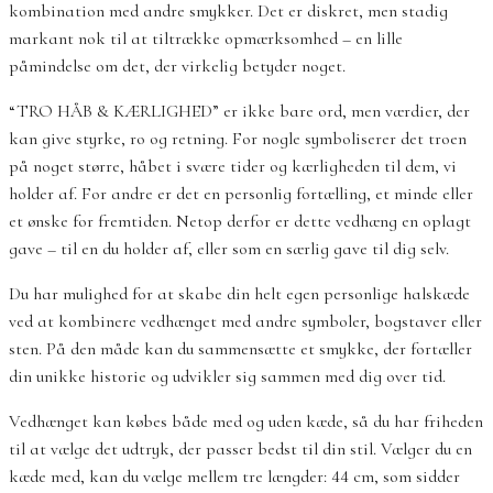
kombination med andre smykker. Det er diskret, men stadig
markant nok til at tiltrække opmærksomhed – en lille
påmindelse om det, der virkelig betyder noget.
“TRO HÅB & KÆRLIGHED” er ikke bare ord, men værdier, der
kan give styrke, ro og retning. For nogle symboliserer det troen
på noget større, håbet i svære tider og kærligheden til dem, vi
holder af. For andre er det en personlig fortælling, et minde eller
et ønske for fremtiden. Netop derfor er dette vedhæng en oplagt
gave – til en du holder af, eller som en særlig gave til dig selv.
Du har mulighed for at skabe din helt egen personlige halskæde
ved at kombinere vedhænget med andre symboler, bogstaver eller
sten. På den måde kan du sammensætte et smykke, der fortæller
din unikke historie og udvikler sig sammen med dig over tid.
Vedhænget kan købes både med og uden kæde, så du har friheden
til at vælge det udtryk, der passer bedst til din stil. Vælger du en
kæde med, kan du vælge mellem tre længder: 44 cm, som sidder