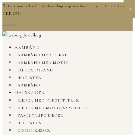
Levering inden for 1-2 hverdage - gratis forsendelse i DK ved køb over
Luk
DKK 295,-
0 emner
ARMBÅND
ARMBÅND MED TEKST
ARMBÅND MED MOTIV
SILKEARMBÅND
ÆDELSTEN
ARMBÅND
HALSKÆDER
KÆDER MED TEKST/TITLER
KÆDER MED MOTIV/SYMBOLER
FAMILY/LIFE-KÆDER
ÆDELSTEN
COMBI-KÆDER