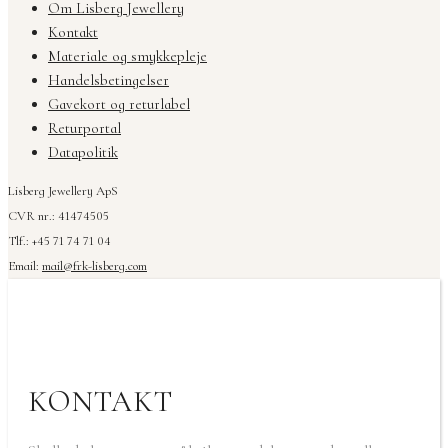
Om Lisberg Jewellery
Kontakt
Materiale og smykkepleje
Handelsbetingelser
Gavekort og returlabel
Returportal
Datapolitik
Lisberg Jewellery ApS
CVR nr.: 41474505
Tlf.: +45 71 74 71 04
Email:
mail@frk-lisberg.com
KONTAKT