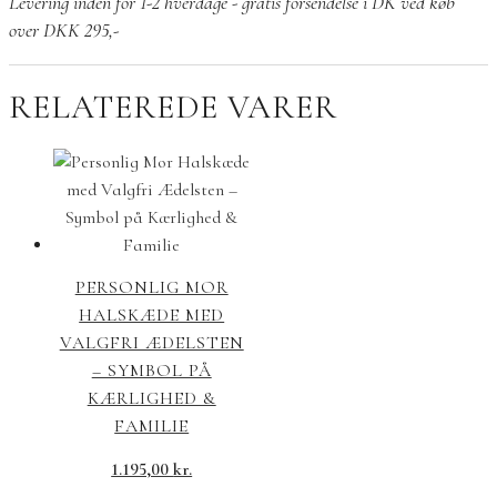
Levering inden for 1-2 hverdage - gratis forsendelse i DK ved køb
halskæde
over DKK 295,-
antal
RELATEREDE VARER
PERSONLIG MOR
HALSKÆDE MED
VALGFRI ÆDELSTEN
– SYMBOL PÅ
KÆRLIGHED &
FAMILIE
1.195,00
kr.