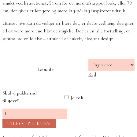
smukt ved kravebenet, 54 cm for et mere afslappet look, eller 79
cm, der giver et længere og mere lag-på-lag inspireret udtryk.
Uanset hvordan du vælger at bære det, er dette vedhæng designet
til at være mere end blot et smykke. Det er en lille fortælling, et
symbol og en følelse – samlet i et enkelt, elegant design.
Længde
Ryd
Skal vi pakke ind
Ja tak
til gave?
Tro
Håb
TILFØJ TIL KURV
&
Kærlighed