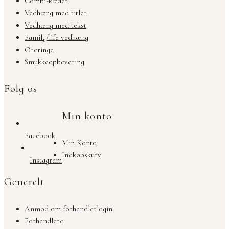
Combi-kæder
Vedhæng med titler
Vedhæng med tekst
Family/life vedhæng
Øreringe
Smykkeopbevaring
Følg os
Min konto
Facebook
Min Konto
Indkøbskurv
Instagram
Generelt
Anmod om forhandlerlogin
Forhandlere