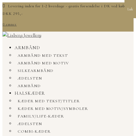
Levering inden for 1-2 hverdage - gratis forsendelse i DK ved køb over
Luk
DKK 295,-
0 emner
ARMBÅND
ARMBÅND MED TEKST
ARMBÅND MED MOTIV
SILKEARMBÅND
ÆDELSTEN
ARMBÅND
HALSKÆDER
KÆDER MED TEKST/TITLER
KÆDER MED MOTIV/SYMBOLER
FAMILY/LIFE-KÆDER
ÆDELSTEN
COMBI-KÆDER