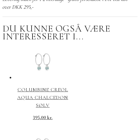
sølv
over DKK 295,-
antal
DU KUNNE OGSÅ VÆRE
INTERESSERET I...
COLUMBINE CREOL
AQUA CHALCEDON
SØLV
395,00
kr.