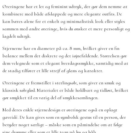
Øreringene har et let og feminint udtryk, der gør dem nemme at
kombinere med både afslappede og mere elegante outfits. De
kan bæres alene for et enkelt og minimalistisk look eller styles
sammen med andre øreringe, hvis du ønsker et mere personligt og
lagdelt udtryk.
Stjernerne har en diameter på ca. 8 mm, hvilket giver en fin
balance mellem det diskrete og det iøjnefaldende. Størrelsen gør
dem velegnede som et elegant hverdagssmykke, samtidig med at
de stadig tilfører et lille strejf af glans og karakter.
Øreringene er fremstillet i sterlingsølv, som giver en smuk og
klassisk sølvglød. Materialet er både holdbart og tidløst, hvilket
gør smykket til en varig del af smykkesamlingen.
Med deres enkle stjernedesign er øreringene også en oplagt
gaveidé. De kan gives som en symbolsk gestus til en person, der
betyder noget særligt – måske som en påmindelse om at følge
sine drømme eller som et lille tegn på lys og håb.