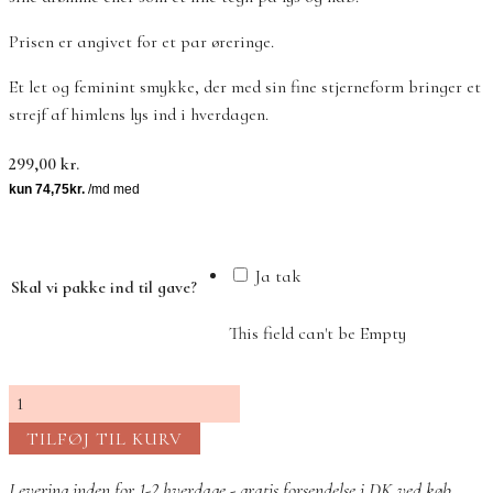
Prisen er angivet for et par øreringe.
Et let og feminint smykke, der med sin fine stjerneform bringer et
strejf af himlens lys ind i hverdagen.
299,00
kr.
Ja tak
Skal vi pakke ind til gave?
This field can't be Empty
Petite
stjerne
TILFØJ TIL KURV
øreringe
i
Levering inden for 1-2 hverdage - gratis forsendelse i DK ved køb