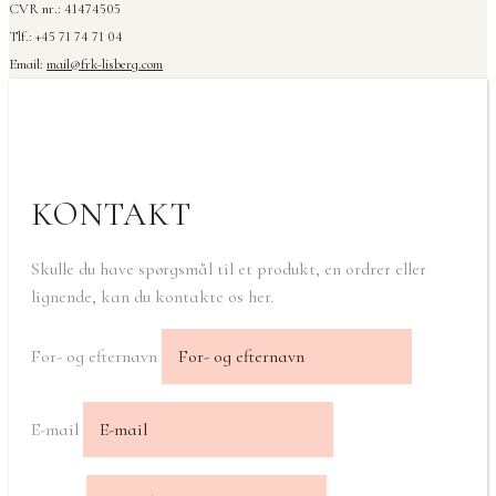
CVR nr.: 41474505
Tlf.: +45 71 74 71 04
Email:
mail@frk-lisberg.com
KONTAKT
Skulle du have spørgsmål til et produkt, en ordrer eller
lignende, kan du kontakte os her.
For- og efternavn
E-mail