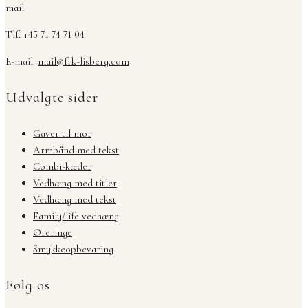
mail.
Tlf: +45 71 74 71 04
E-mail:
mail@frk-lisberg.com
Udvalgte sider
Gaver til mor
Armbånd med tekst
Combi-kæder
Vedhæng med titler
Vedhæng med tekst
Family/life vedhæng
Øreringe
Smykkeopbevaring
Følg os