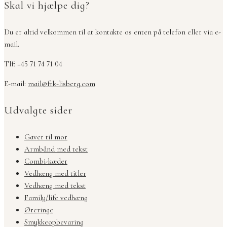
Skal vi hjælpe dig?
var:
er:
30,00 kr..
15,00 kr..
Du er altid velkommen til at kontakte os enten på telefon eller via e-
mail.
Tlf: +45 71 74 71 04
E-mail:
mail@frk-lisberg.com
Udvalgte sider
Gaver til mor
Armbånd med tekst
Combi-kæder
Vedhæng med titler
Vedhæng med tekst
Family/life vedhæng
Øreringe
Smykkeopbevaring