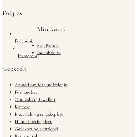
Følg os
Min konto
Facebook
Min Konto
Indkøbskurv
Instagram
Generelt
Anmod om forhandlerlogin
Forhandlere
Om Lisberg Jewellery
Kontakt
Materiale og smykkepleje
Handelsbetingelser
Gavekort og returlabel
Returportal