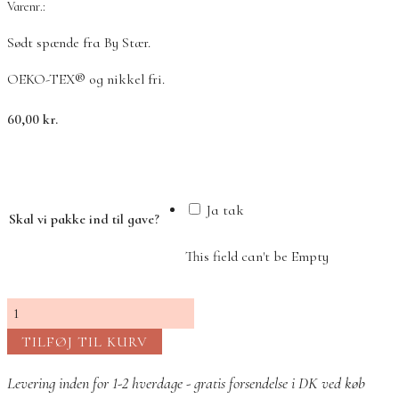
Varenr.:
Sødt spænde fra By Stær.
OEKO-TEX® og nikkel fri.
60,00
kr.
Ja tak
Skal vi pakke ind til gave?
This field can't be Empty
Sløjfe
Peach
TILFØJ TIL KURV
–
8
Levering inden for 1-2 hverdage - gratis forsendelse i DK ved køb
cm