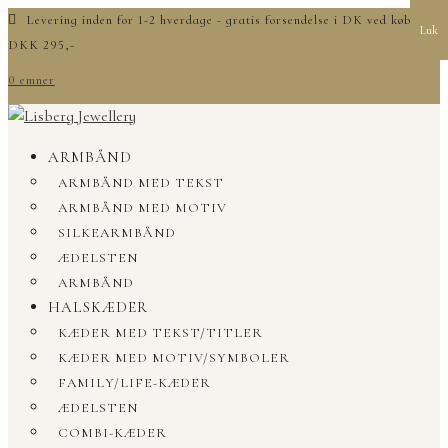
Levering inden for 1-2 hverdage - gratis forsendelse i DK ved køb over
Luk
DKK 295,-
0 emner
ARMBÅND
ARMBÅND MED TEKST
ARMBÅND MED MOTIV
SILKEARMBÅND
ÆDELSTEN
ARMBÅND
HALSKÆDER
KÆDER MED TEKST/TITLER
KÆDER MED MOTIV/SYMBOLER
FAMILY/LIFE-KÆDER
ÆDELSTEN
COMBI-KÆDER