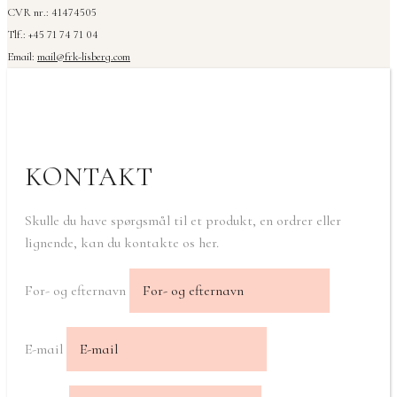
CVR nr.: 41474505
Tlf.: +45 71 74 71 04
Email:
mail@frk-lisberg.com
KONTAKT
Skulle du have spørgsmål til et produkt, en ordrer eller
lignende, kan du kontakte os her.
For- og efternavn
E-mail