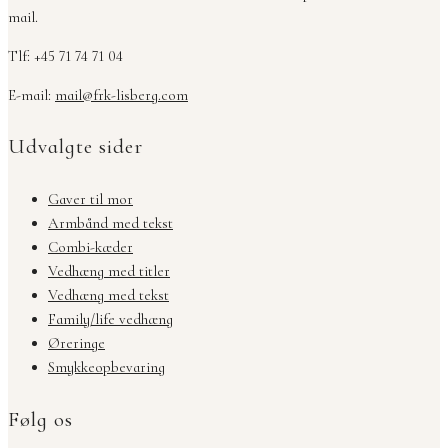
mail.
Tlf: +45 71 74 71 04
E-mail:
mail@frk-lisberg.com
Udvalgte sider
Gaver til mor
Armbånd med tekst
Combi-kæder
Vedhæng med titler
Vedhæng med tekst
Family/life vedhæng
Øreringe
Smykkeopbevaring
Følg os