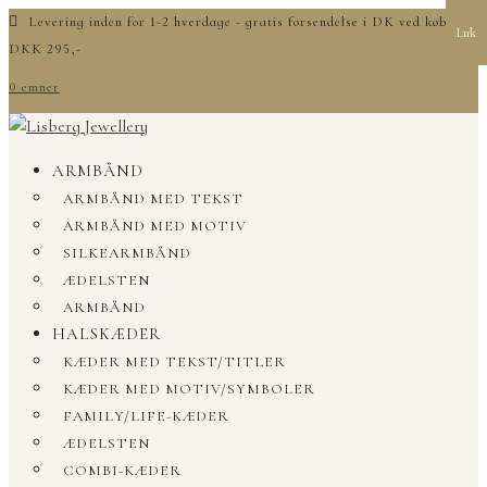
Levering inden for 1-2 hverdage - gratis forsendelse i DK ved køb over
Luk
DKK 295,-
0 emner
ARMBÅND
ARMBÅND MED TEKST
ARMBÅND MED MOTIV
SILKEARMBÅND
ÆDELSTEN
ARMBÅND
HALSKÆDER
KÆDER MED TEKST/TITLER
KÆDER MED MOTIV/SYMBOLER
FAMILY/LIFE-KÆDER
ÆDELSTEN
COMBI-KÆDER