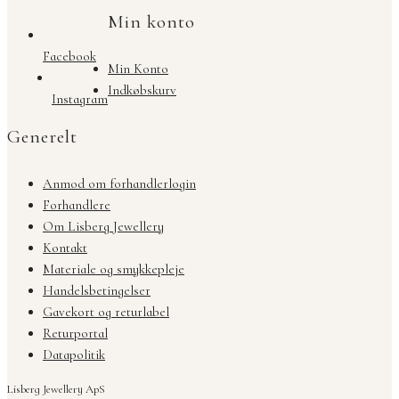
Min konto
Facebook
Min Konto
Indkøbskurv
Instagram
Generelt
Anmod om forhandlerlogin
Forhandlere
Om Lisberg Jewellery
Kontakt
Materiale og smykkepleje
Handelsbetingelser
Gavekort og returlabel
Returportal
Datapolitik
Lisberg Jewellery ApS