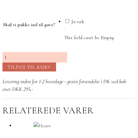
var:
er:
295,00 kr..
95,00 kr..
Ja tak
Skal vi pakke ind til gave?
This field can't be Empty
Jeg
elsker
TILFØJ TIL KURV
dig
antal
Levering inden for 1-2 hverdage - gratis forsendelse i DK ved køb
over DKK 295,-
RELATEREDE VARER