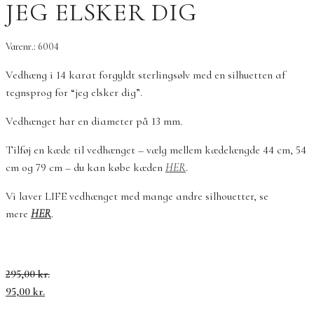
JEG ELSKER DIG
Varenr.: 6004
Vedhæng i 14 karat forgyldt sterlingsølv med en silhuetten af
tegnsprog for “jeg elsker dig”.
Vedhænget har en diameter på 13 mm.
Tilføj en kæde til vedhænget – vælg mellem kædelængde 44 cm, 54
cm og 79 cm – du kan købe kæden
HER
.
Vi laver LIFE vedhænget med mange andre silhouetter, se
mere
HER
.
Den
Den
295,00
kr.
oprindelige
aktuelle
95,00
kr.
pris
pris