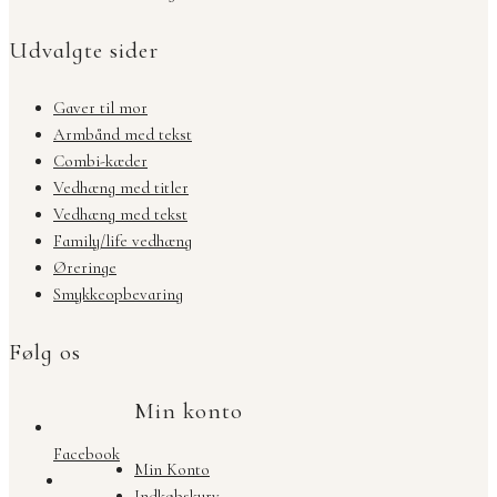
Udvalgte sider
Gaver til mor
Armbånd med tekst
Combi-kæder
Vedhæng med titler
Vedhæng med tekst
Family/life vedhæng
Øreringe
Smykkeopbevaring
Følg os
Min konto
Facebook
Min Konto
Indkøbskurv