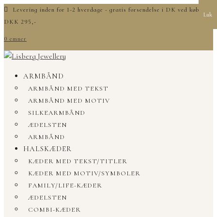
Levering inden for 1-2 hverdage - gratis forsendelse i DK ved køb over
Luk
DKK 295,-
0 emner
ARMBÅND
ARMBÅND MED TEKST
ARMBÅND MED MOTIV
SILKEARMBÅND
ÆDELSTEN
ARMBÅND
HALSKÆDER
KÆDER MED TEKST/TITLER
KÆDER MED MOTIV/SYMBOLER
FAMILY/LIFE-KÆDER
ÆDELSTEN
COMBI-KÆDER