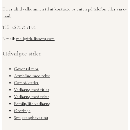
Du er altid velkommen til at kontakte os enten på telefon eller via e-
mail.
Tlf: +45 71 74 71 04
E-mail:
mail@frk-lisberg.com
Udvalgte sider
Gaver til mor
Armbånd med tekst
Combi-kæder
Vedhæng med titler
Vedhæng med tekst
Family/life vedhæng
Øreringe
Smykkeopbevaring