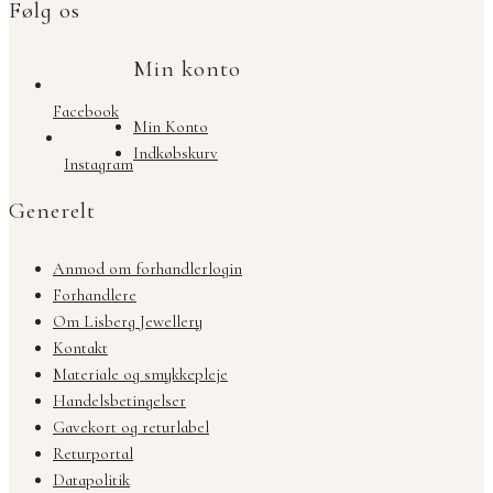
Følg os
Min konto
Facebook
Min Konto
Indkøbskurv
Instagram
Generelt
Anmod om forhandlerlogin
Forhandlere
Om Lisberg Jewellery
Kontakt
Materiale og smykkepleje
Handelsbetingelser
Gavekort og returlabel
Returportal
Datapolitik