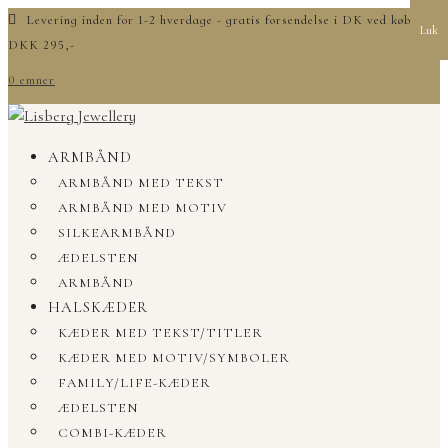
Levering inden for 1-2 hverdage - gratis forsendelse i DK ved køb over
Luk
DKK 295,-
0 emner
ARMBÅND
ARMBÅND MED TEKST
ARMBÅND MED MOTIV
SILKEARMBÅND
ÆDELSTEN
ARMBÅND
HALSKÆDER
KÆDER MED TEKST/TITLER
KÆDER MED MOTIV/SYMBOLER
FAMILY/LIFE-KÆDER
ÆDELSTEN
COMBI-KÆDER