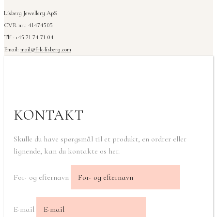
Lisberg Jewellery ApS
CVR nr.: 41474505
Tlf.: +45 71 74 71 04
Email:
mail@frk-lisberg.com
KONTAKT
Skulle du have spørgsmål til et produkt, en ordrer eller
lignende, kan du kontakte os her.
For- og efternavn
E-mail