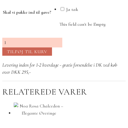
Ja tak
Skal vi pakke ind til gave?
This field can't be Empty
Noa
armbånd
TILFØJ TIL KURV
Rosa
chalcedon
Levering inden for 1-2 hverdage - gratis forsendelse i DK ved køb
antal
over DKK 295,-
RELATEREDE VARER