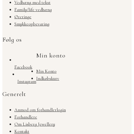
Vedhæng med tekst
Family/life vedhæng
Øreringe
Smykkeopbevaring
Følg os
Min konto
Facebook
Min Konto
Indkøbskurv
Instagram
Generelt
Anmod om forhandlerlogin
Forhandlere
Om Lisberg Jewellery
Kontakt