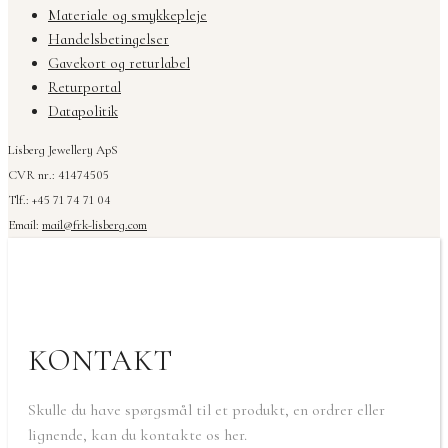
Materiale og smykkepleje
Handelsbetingelser
Gavekort og returlabel
Returportal
Datapolitik
Lisberg Jewellery ApS
CVR nr.: 41474505
Tlf.: +45 71 74 71 04
Email:
mail@frk-lisberg.com
KONTAKT
Skulle du have spørgsmål til et produkt, en ordrer eller
lignende, kan du kontakte os her.