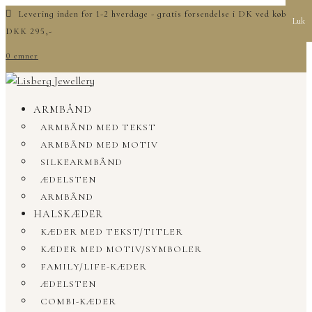
Levering inden for 1-2 hverdage - gratis forsendelse i DK ved køb over
Luk
DKK 295,-
0 emner
ARMBÅND
ARMBÅND MED TEKST
ARMBÅND MED MOTIV
SILKEARMBÅND
ÆDELSTEN
ARMBÅND
HALSKÆDER
KÆDER MED TEKST/TITLER
KÆDER MED MOTIV/SYMBOLER
FAMILY/LIFE-KÆDER
ÆDELSTEN
COMBI-KÆDER