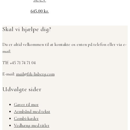
645,00
kr.
Skal vi hjælpe dig?
Du er altid velkommen til at kontakte os enten på telefon eller via e-
mail.
Tlf: +45 71 74 71 04
E-mail:
mail@frk-lisberg.com
Udvalgte sider
Gaver til mor
Armbånd med tekst
Combi-kæder
Vedhæng med titler