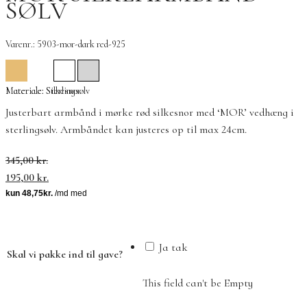
SØLV
Varenr.: 5903-mor-dark red-925
Materiale: Silkesnor
Materiale: Sterlingsølv
Justerbart armbånd i mørke rød silkesnor med ‘MOR’ vedhæng i
sterlingsølv. Armbåndet kan justeres op til max 24cm.
Den
Den
345,00
kr.
oprindelige
aktuelle
195,00
kr.
pris
pris
var:
er:
345,00 kr..
195,00 kr..
Ja tak
Skal vi pakke ind til gave?
This field can't be Empty