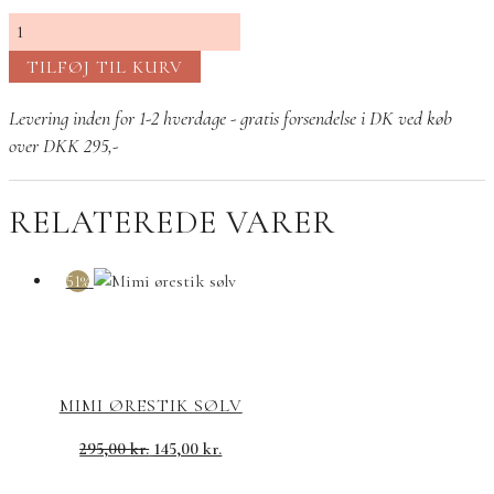
Mor
silkearmbånd
TILFØJ TIL KURV
sølv
antal
Levering inden for 1-2 hverdage - gratis forsendelse i DK ved køb
over DKK 295,-
RELATEREDE VARER
51%
MIMI ØRESTIK SØLV
Den
Den
295,00
kr.
145,00
kr.
oprindelige
aktuelle