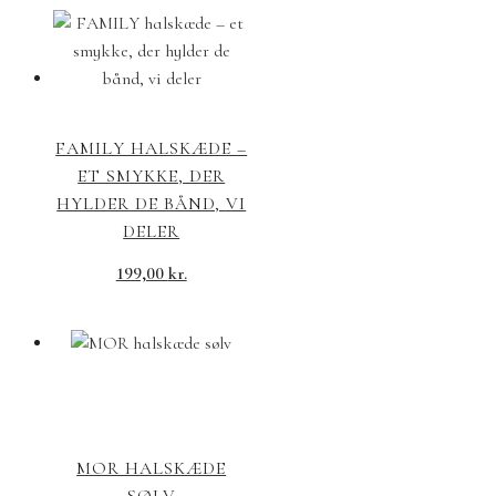
pris
pris
var:
er:
295,00 kr..
145,00 kr..
FAMILY HALSKÆDE –
ET SMYKKE, DER
HYLDER DE BÅND, VI
DELER
199,00
kr.
MOR HALSKÆDE
SØLV