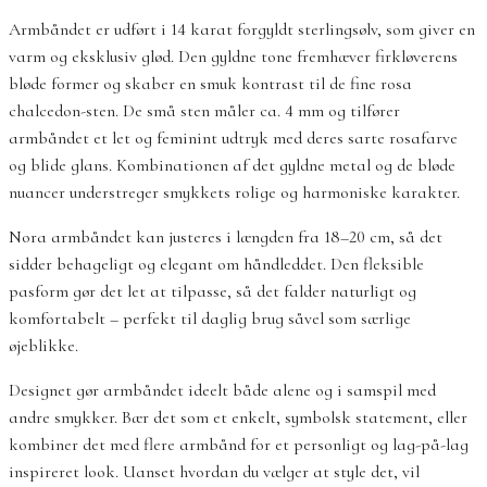
Armbåndet er udført i 14 karat forgyldt sterlingsølv, som giver en
varm og eksklusiv glød. Den gyldne tone fremhæver firkløverens
bløde former og skaber en smuk kontrast til de fine rosa
chalcedon-sten. De små sten måler ca. 4 mm og tilfører
armbåndet et let og feminint udtryk med deres sarte rosafarve
og blide glans. Kombinationen af det gyldne metal og de bløde
nuancer understreger smykkets rolige og harmoniske karakter.
Nora armbåndet kan justeres i længden fra 18–20 cm, så det
sidder behageligt og elegant om håndleddet. Den fleksible
pasform gør det let at tilpasse, så det falder naturligt og
komfortabelt – perfekt til daglig brug såvel som særlige
øjeblikke.
Designet gør armbåndet ideelt både alene og i samspil med
andre smykker. Bær det som et enkelt, symbolsk statement, eller
kombiner det med flere armbånd for et personligt og lag-på-lag
inspireret look. Uanset hvordan du vælger at style det, vil