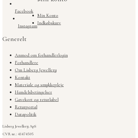
Facebook
Min Konto
Indkøbskurv
Instagram
Generelt
Anmod om forhandlerlogin
Forhandlere
Om Lisberg Jewellery
Kontakt
Materiale og smykkepleje
Handelsbetingelser
Gavekort og returlabel
Returportal
Datapolitik
Lisberg Jewellery ApS
CVR nr.: 41474505