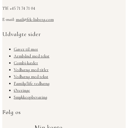
Tlf: +45 71 74 71 04
E-mail:
mail@frk-lisberg.com
Udvalgte sider
Gaver til mor
Armbånd med tekst
Combi-kæder
Vedhæng med titler
Vedhæng med tekst
Family/life vedhæng
Øreringe
Smykkeopbevaring
Følg os
Min konto