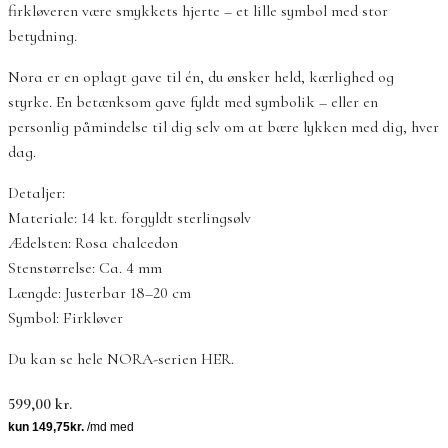
firkløveren være smykkets hjerte – et lille symbol med stor
betydning.
Nora er en oplagt gave til én, du ønsker held, kærlighed og
styrke. En betænksom gave fyldt med symbolik – eller en
personlig påmindelse til dig selv om at bære lykken med dig, hver
dag.
Detaljer:
Materiale: 14 kt. forgyldt sterlingsølv
Ædelsten: Rosa chalcedon
Stenstørrelse: Ca. 4 mm
Længde: Justerbar 18–20 cm
Symbol: Firkløver
Du kan se hele NORA-serien HER.
599,00
kr.