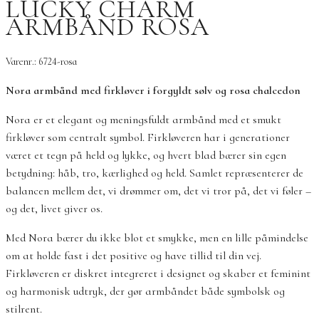
LUCKY CHARM
ARMBÅND ROSA
Varenr.: 6724-rosa
Nora armbånd med firkløver i forgyldt sølv og rosa chalcedon
Nora er et elegant og meningsfuldt armbånd med et smukt
firkløver som centralt symbol. Firkløveren har i generationer
været et tegn på held og lykke, og hvert blad bærer sin egen
betydning: håb, tro, kærlighed og held. Samlet repræsenterer de
balancen mellem det, vi drømmer om, det vi tror på, det vi føler –
og det, livet giver os.
Med Nora bærer du ikke blot et smykke, men en lille påmindelse
om at holde fast i det positive og have tillid til din vej.
Firkløveren er diskret integreret i designet og skaber et feminint
og harmonisk udtryk, der gør armbåndet både symbolsk og
stilrent.