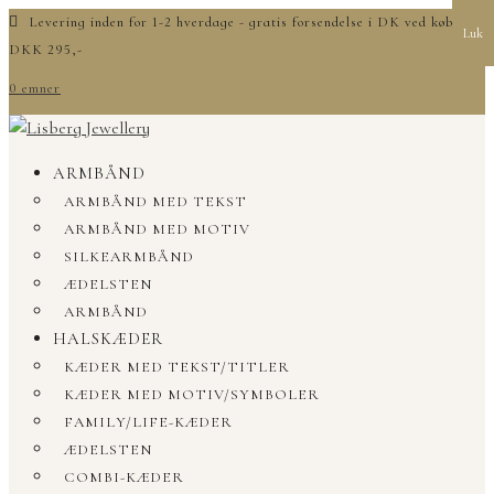
Levering inden for 1-2 hverdage - gratis forsendelse i DK ved køb over
Luk
DKK 295,-
0 emner
ARMBÅND
ARMBÅND MED TEKST
ARMBÅND MED MOTIV
SILKEARMBÅND
ÆDELSTEN
ARMBÅND
HALSKÆDER
KÆDER MED TEKST/TITLER
KÆDER MED MOTIV/SYMBOLER
FAMILY/LIFE-KÆDER
ÆDELSTEN
COMBI-KÆDER