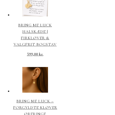
BRING ME LUCK
HALSKÆDE |
FIRKLØVER &
VALGFRIT BOGSTAV
599,00
kr.
BRING ME LUCK –
FORGYLDTE KLØVER
ØRERINGE