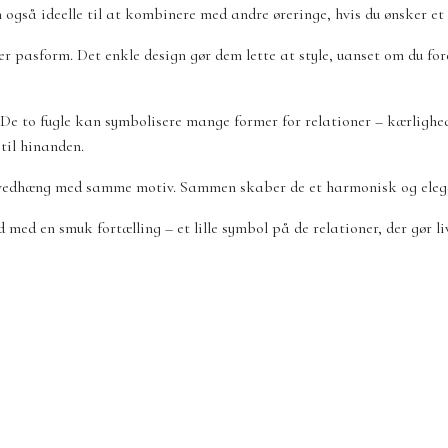
m også ideelle til at kombinere med andre øreringe, hvis du ønsker e
 pasform. Det enkle design gør dem lette at style, uanset om du for
. De to fugle kan symbolisere mange former for relationer – kærlig
 til hinanden.
e vedhæng med samme motiv. Sammen skaber de et harmonisk og elegan
med en smuk fortælling – et lille symbol på de relationer, der gør li