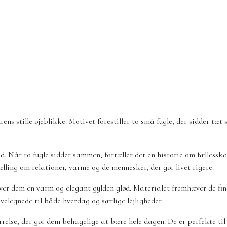
ens stille øjeblikke. Motivet forestiller to små fugle, der sidder tæ
. Når to fugle sidder sammen, fortæller det en historie om fællesska
ælling om relationer, varme og de mennesker, der gør livet rigere.
giver dem en varm og elegant gylden glød. Materialet fremhæver de fin
velegnede til både hverdag og særlige lejligheder.
rrelse, der gør dem behagelige at bære hele dagen. De er perfekte ti