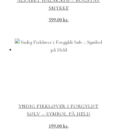
ALFABET HALSKÆDE – BOGSTAV
SMYKKE
599,00
kr.
YNDIG FIRKLØVER I FORGYLDT
SØLV – SYMBOL PÅ HELD
199,00
kr.