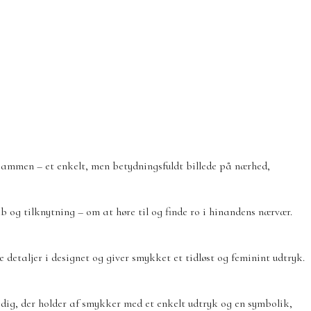
t sammen – et enkelt, men betydningsfuldt billede på nærhed,
b og tilknytning – om at høre til og finde ro i hinandens nærvær.
e detaljer i designet og giver smykket et tidløst og feminint udtryk.
l dig, der holder af smykker med et enkelt udtryk og en symbolik,