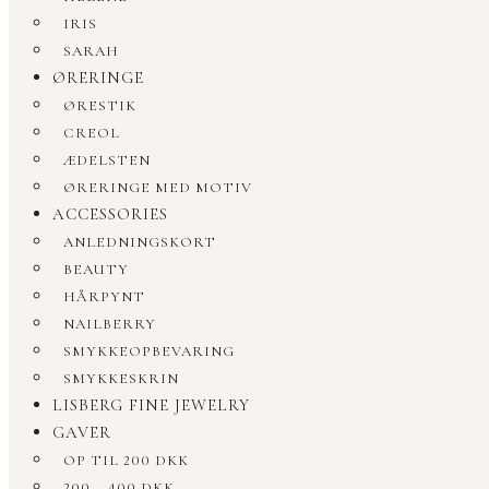
IRIS
SARAH
ØRERINGE
ØRESTIK
CREOL
ÆDELSTEN
ØRERINGE MED MOTIV
ACCESSORIES
ANLEDNINGSKORT
BEAUTY
HÅRPYNT
NAILBERRY
SMYKKEOPBEVARING
SMYKKESKRIN
LISBERG FINE JEWELRY
GAVER
OP TIL 200 DKK
200 – 400 DKK