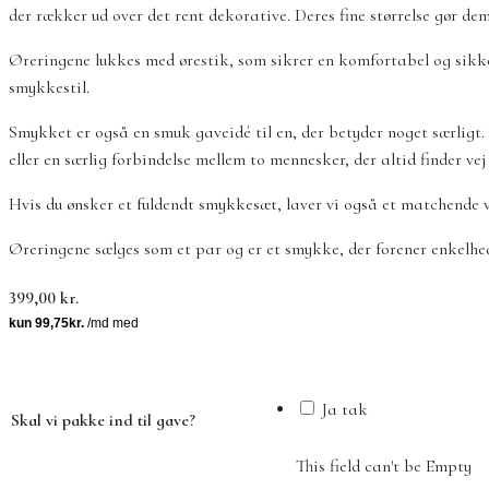
der rækker ud over det rent dekorative. Deres fine størrelse gør de
Øreringene lukkes med ørestik, som sikrer en komfortabel og sikker
smykkestil.
Smykket er også en smuk gaveidé til en, der betyder noget særligt
eller en særlig forbindelse mellem to mennesker, der altid finder vej
Hvis du ønsker et fuldendt smykkesæt, laver vi også et matchend
Øreringene sælges som et par og er et smykke, der forener enkelhed 
399,00
kr.
Ja tak
Skal vi pakke ind til gave?
This field can't be Empty