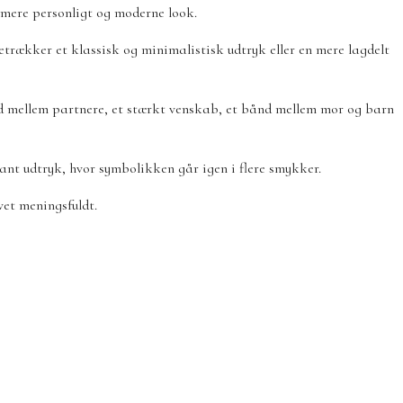
t mere personligt og moderne look.
etrækker et klassisk og minimalistisk udtryk eller en mere lagdelt
hed mellem partnere, et stærkt venskab, et bånd mellem mor og barn
t udtryk, hvor symbolikken går igen i flere smykker.
vet meningsfuldt.