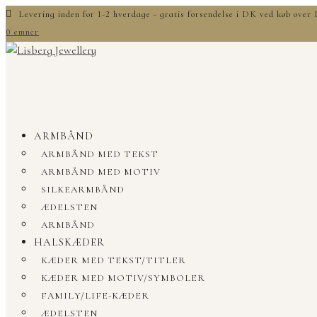
Levering inden for 1-2 hverdage - gratis forsendelse i DK ved køb ove
0 emner
ARMBÅND
ARMBÅND MED TEKST
ARMBÅND MED MOTIV
SILKEARMBÅND
ÆDELSTEN
ARMBÅND
HALSKÆDER
KÆDER MED TEKST/TITLER
KÆDER MED MOTIV/SYMBOLER
FAMILY/LIFE-KÆDER
ÆDELSTEN