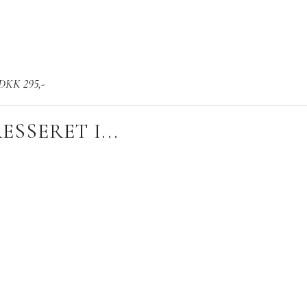
r DKK 295,-
SSERET I...