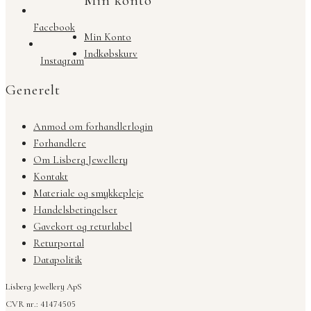
Min konto
Facebook
Min Konto
Indkøbskurv
Instagram
Generelt
Anmod om forhandlerlogin
Forhandlere
Om Lisberg Jewellery
Kontakt
Materiale og smykkepleje
Handelsbetingelser
Gavekort og returlabel
Returportal
Datapolitik
Lisberg Jewellery ApS
CVR nr.: 41474505