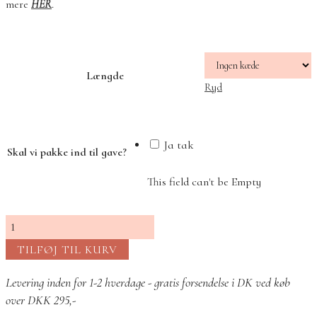
mere
HER
.
Længde
Ryd
Ja tak
Skal vi pakke ind til gave?
This field can't be Empty
Life
8
TILFØJ TIL KURV
sølv
antal
Levering inden for 1-2 hverdage - gratis forsendelse i DK ved køb
over DKK 295,-