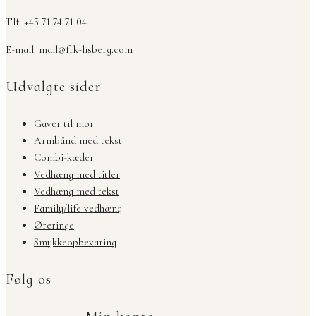
Tlf: +45 71 74 71 04
E-mail:
mail@frk-lisberg.com
Udvalgte sider
Gaver til mor
Armbånd med tekst
Combi-kæder
Vedhæng med titler
Vedhæng med tekst
Family/life vedhæng
Øreringe
Smykkeopbevaring
Følg os