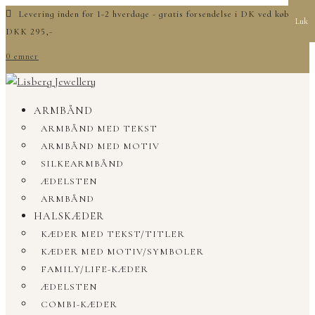
Levering inden for 1-2 hverdage - gratis forsendelse i DK ved køb over
Luk
DKK 295,-
0 emner
ARMBÅND
ARMBÅND MED TEKST
ARMBÅND MED MOTIV
SILKEARMBÅND
ÆDELSTEN
ARMBÅND
HALSKÆDER
KÆDER MED TEKST/TITLER
KÆDER MED MOTIV/SYMBOLER
FAMILY/LIFE-KÆDER
ÆDELSTEN
COMBI-KÆDER