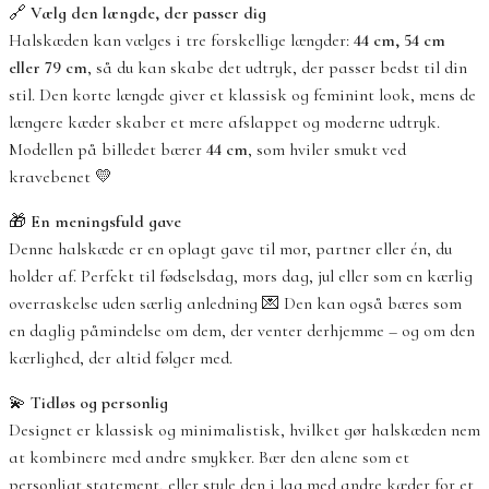
🔗
Vælg den længde, der passer dig
Halskæden kan vælges i tre forskellige længder:
44 cm, 54 cm
eller 79 cm
, så du kan skabe det udtryk, der passer bedst til din
stil. Den korte længde giver et klassisk og feminint look, mens de
længere kæder skaber et mere afslappet og moderne udtryk.
Modellen på billedet bærer
44 cm
, som hviler smukt ved
kravebenet 💛
🎁
En meningsfuld gave
Denne halskæde er en oplagt gave til mor, partner eller én, du
holder af. Perfekt til fødselsdag, mors dag, jul eller som en kærlig
overraskelse uden særlig anledning 💌 Den kan også bæres som
en daglig påmindelse om dem, der venter derhjemme – og om den
kærlighed, der altid følger med.
💫
Tidløs og personlig
Designet er klassisk og minimalistisk, hvilket gør halskæden nem
at kombinere med andre smykker. Bær den alene som et
personligt statement, eller style den i lag med andre kæder for et