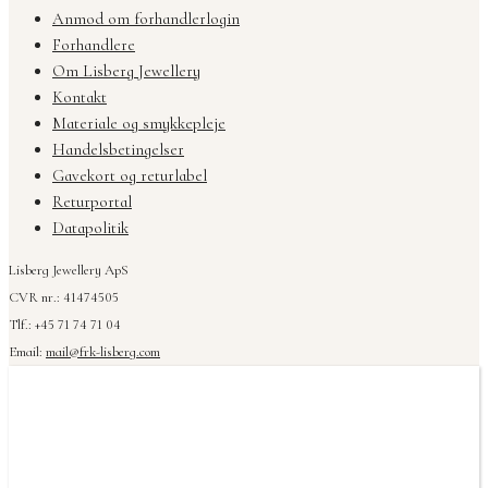
Anmod om forhandlerlogin
Forhandlere
Om Lisberg Jewellery
Kontakt
Materiale og smykkepleje
Handelsbetingelser
Gavekort og returlabel
Returportal
Datapolitik
Lisberg Jewellery ApS
CVR nr.: 41474505
Tlf.: +45 71 74 71 04
Email:
mail@frk-lisberg.com