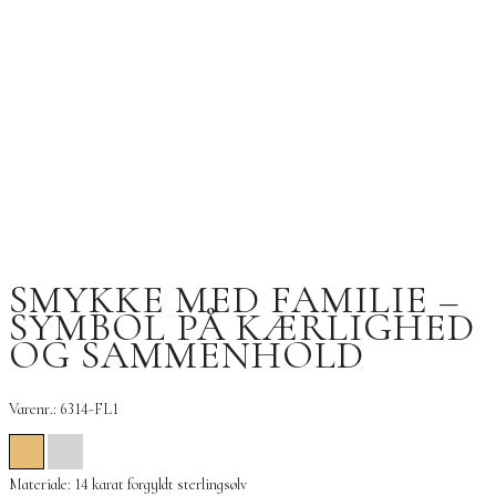
SMYKKE MED FAMILIE –
SYMBOL PÅ KÆRLIGHED
OG SAMMENHOLD
Varenr.: 6314-FL1
Materiale: 14 karat forgyldt sterlingsølv