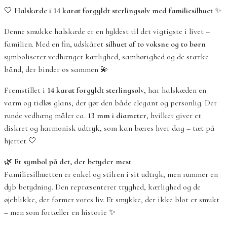
🤍
Halskæde i 14 karat forgyldt sterlingsølv med familiesilhuet
✨
Denne smukke halskæde er en hyldest til det vigtigste i livet –
familien. Med en fin, udskåret
silhuet af to voksne og to børn
symboliserer vedhænget kærlighed, samhørighed og de stærke
bånd, der binder os sammen 💫
Fremstillet i
14 karat forgyldt sterlingsølv
, har halskæden en
varm og tidløs glans, der gør den både elegant og personlig. Det
runde vedhæng måler ca.
13 mm i diameter
, hvilket giver et
diskret og harmonisk udtryk, som kan bæres hver dag – tæt på
hjertet 🤍
🌿
Et symbol på det, der betyder mest
Familiesilhuetten er enkel og stilren i sit udtryk, men rummer en
dyb betydning. Den repræsenterer tryghed, kærlighed og de
øjeblikke, der former vores liv. Et smykke, der ikke blot er smukt
– men som fortæller en historie ✨