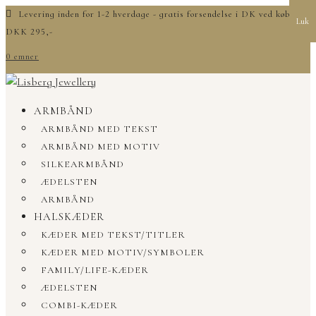
Levering inden for 1-2 hverdage - gratis forsendelse i DK ved køb over
Luk
DKK 295,-
0 emner
ARMBÅND
ARMBÅND MED TEKST
ARMBÅND MED MOTIV
SILKEARMBÅND
ÆDELSTEN
ARMBÅND
HALSKÆDER
KÆDER MED TEKST/TITLER
KÆDER MED MOTIV/SYMBOLER
FAMILY/LIFE-KÆDER
ÆDELSTEN
COMBI-KÆDER