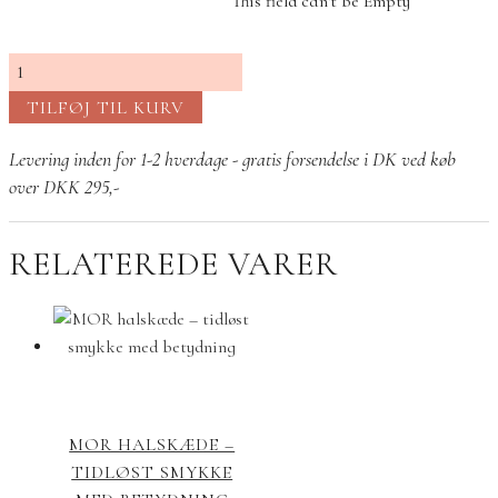
This field can't be Empty
Smykke
med
TILFØJ TIL KURV
familie
–
Levering inden for 1-2 hverdage - gratis forsendelse i DK ved køb
symbol
over DKK 295,-
på
kærlighed
RELATEREDE VARER
og
sammenhold
antal
MOR HALSKÆDE –
TIDLØST SMYKKE