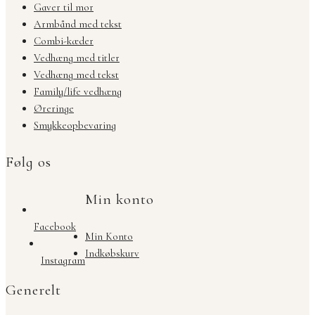
Gaver til mor
Armbånd med tekst
Combi-kæder
Vedhæng med titler
Vedhæng med tekst
Family/life vedhæng
Øreringe
Smykkeopbevaring
Følg os
Min konto
Facebook
Min Konto
Indkøbskurv
Instagram
Generelt