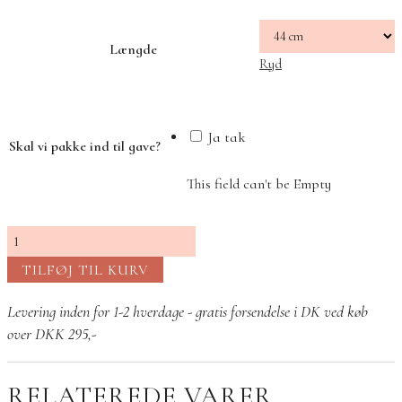
Længde
Ryd
Ja tak
Skal vi pakke ind til gave?
This field can't be Empty
Life
17
TILFØJ TIL KURV
halskæde
sølv
Levering inden for 1-2 hverdage - gratis forsendelse i DK ved køb
antal
over DKK 295,-
RELATEREDE VARER