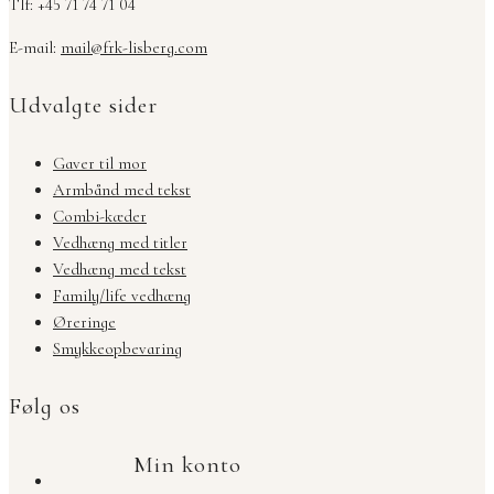
Tlf: +45 71 74 71 04
E-mail:
mail@frk-lisberg.com
Udvalgte sider
Gaver til mor
Armbånd med tekst
Combi-kæder
Vedhæng med titler
Vedhæng med tekst
Family/life vedhæng
Øreringe
Smykkeopbevaring
Følg os
Min konto