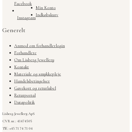
Facebook
Min Konto
Indkøbskurv
Instagram
Generelt
Anmod om forhandlerlogin
Forhandlere
Om Lisberg Jewellery
Kontakt
Materiale og smykkepleje
Handelsbetingelser
Gavekort og returlabel
Returportal
Datapolitik
Lisberg Jewellery ApS
CVR nr.: 41474505
Tlf.: +45 71 74 71 04