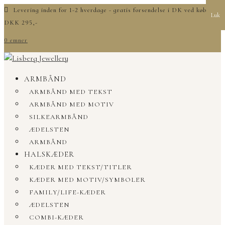
Levering inden for 1-2 hverdage - gratis forsendelse i DK ved køb over
Luk
DKK 295,-
0 emner
ARMBÅND
ARMBÅND MED TEKST
ARMBÅND MED MOTIV
SILKEARMBÅND
ÆDELSTEN
ARMBÅND
HALSKÆDER
KÆDER MED TEKST/TITLER
KÆDER MED MOTIV/SYMBOLER
FAMILY/LIFE-KÆDER
ÆDELSTEN
COMBI-KÆDER