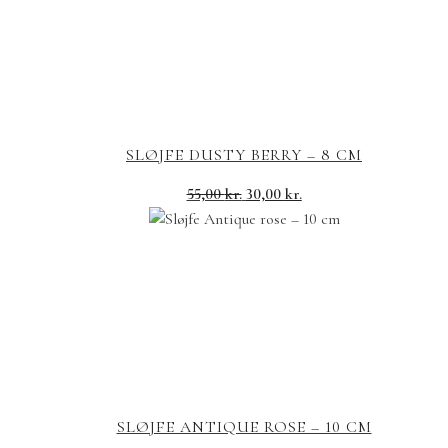
SLØJFE DUSTY BERRY – 8 CM
Den
Den
55,00
kr.
30,00
kr.
oprindelige
aktuelle
pris
pris
var:
er:
55,00 kr..
30,00 kr..
SLØJFE ANTIQUE ROSE – 10 CM