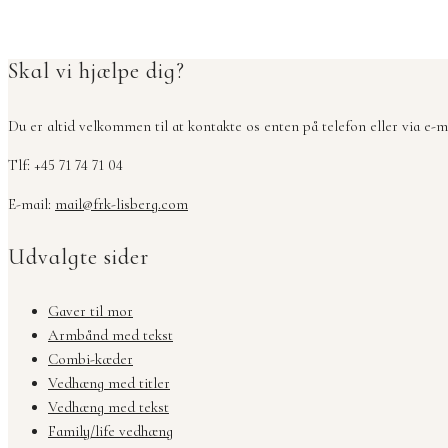
Skal vi hjælpe dig?
Du er altid velkommen til at kontakte os enten på telefon eller via e-ma
Tlf: +45 71 74 71 04
E-mail:
mail@frk-lisberg.com
Udvalgte sider
Gaver til mor
Armbånd med tekst
Combi-kæder
Vedhæng med titler
Vedhæng med tekst
Family/life vedhæng