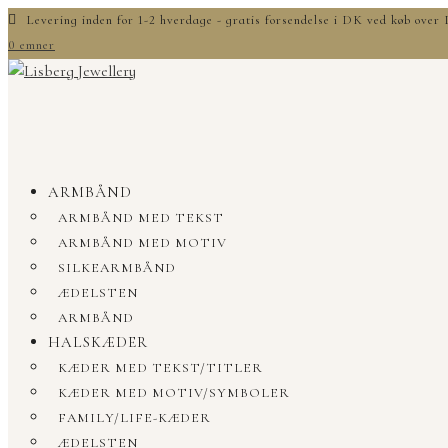
Levering inden for 1-2 hverdage - gratis forsendelse i DK ved køb ove
0 emner
ARMBÅND
ARMBÅND MED TEKST
ARMBÅND MED MOTIV
SILKEARMBÅND
ÆDELSTEN
ARMBÅND
HALSKÆDER
KÆDER MED TEKST/TITLER
KÆDER MED MOTIV/SYMBOLER
FAMILY/LIFE-KÆDER
ÆDELSTEN