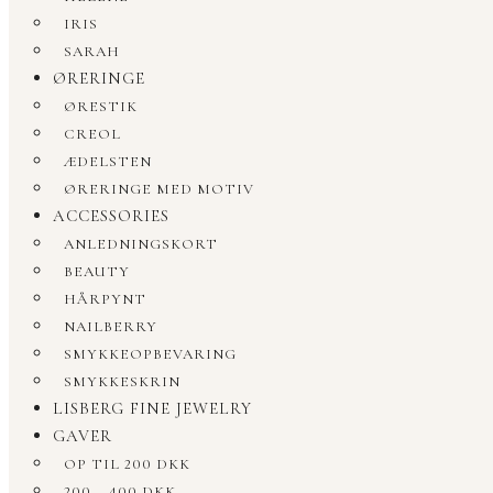
IRIS
SARAH
ØRERINGE
ØRESTIK
CREOL
ÆDELSTEN
ØRERINGE MED MOTIV
ACCESSORIES
ANLEDNINGSKORT
BEAUTY
HÅRPYNT
NAILBERRY
SMYKKEOPBEVARING
SMYKKESKRIN
LISBERG FINE JEWELRY
GAVER
OP TIL 200 DKK
200 – 400 DKK