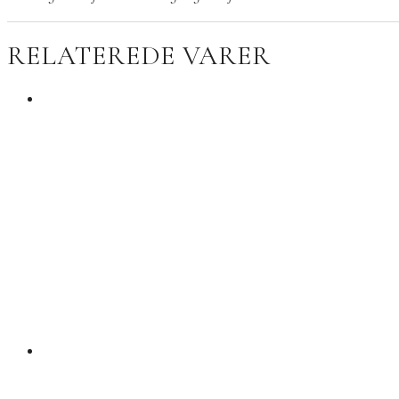
Ivory
antal
RELATEREDE VARER