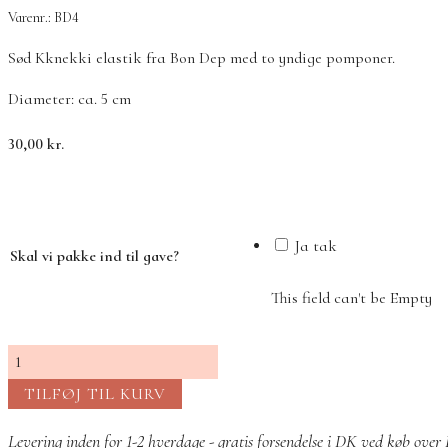
Varenr.: BD4
Sød Kknekki elastik fra Bon Dep med to yndige pomponer.
Diameter: ca. 5 cm
30,00
kr.
Ja tak
Skal vi pakke ind til gave?
This field can't be Empty
Kknekki
elastik
TILFØJ TIL KURV
pompom
-
Levering inden for 1-2 hverdage - gratis forsendelse i DK ved køb ove