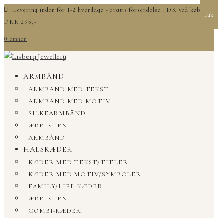
Levering inden for 1-2 hverdage - gratis forsendelse i DK ved køb over
Luk
DKK 295,-
0 emner
ARMBÅND
ARMBÅND MED TEKST
ARMBÅND MED MOTIV
SILKEARMBÅND
ÆDELSTEN
ARMBÅND
HALSKÆDER
KÆDER MED TEKST/TITLER
KÆDER MED MOTIV/SYMBOLER
FAMILY/LIFE-KÆDER
ÆDELSTEN
COMBI-KÆDER