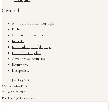
Instagram
Generelt
Anmod om forhandlerlogin
Forhandlere
Om Lisberg Jewellery
Kontakt
Materiale og smykkepleje
Handelsbetingelser
Gavekort og returlabel
Returportal
Datapolitik
Lisberg Jewellery ApS
CVR nr.: 41474505
Tlf.: +45 71 74 71 04
Email:
mail@frk-lisberg.com