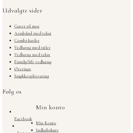
Udvalgte sider
Gaver til mor
Armbånd med tekst
Combi-kæder
Vedhæng med titler
Vedhæng med tekst
Family/life vedhæng
Øreringe
Smykkeopbevaring
Følg os
Min konto
Facebook
Min Konto
Indkøbskurv