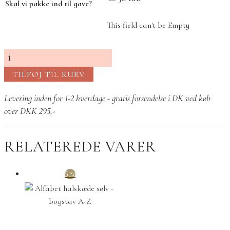
Skal vi pakke ind til gave?
This field can't be Empty
Julie
Scrunchie
TILFØJ TIL KURV
4-
pak
Levering inden for 1-2 hverdage - gratis forsendelse i DK ved køb
Blå/Grøn
over DKK 295,-
Mix
antal
RELATEREDE VARER
51%