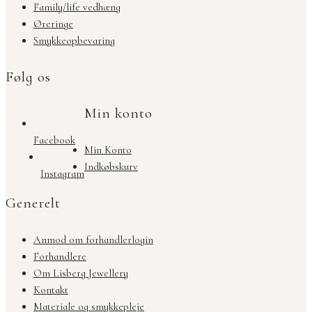
Family/life vedhæng
Øreringe
Smykkeopbevaring
Følg os
Min konto
Facebook
Min Konto
Indkøbskurv
Instagram
Generelt
Anmod om forhandlerlogin
Forhandlere
Om Lisberg Jewellery
Kontakt
Materiale og smykkepleje