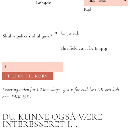
Længde
Ryd
Ja tak
Skal vi pakke ind til gave?
This field can't be Empty
Dit
hjerte
TILFØJ TIL KURV
i
mit
Levering inden for 1-2 hverdage - gratis forsendelse i DK ved køb
hjerte
over DKK 295,-
halskæde
antal
DU KUNNE OGSÅ VÆRE
INTERESSERET I...