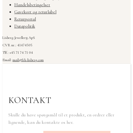
Handelsbetingelser
Gavekort og returlabel
Returportal
Datapolitik
Lisberg Jewellery ApS
CVR nr.: 41474505
Tlf.: +45 71 74 71 04
Email:
mail@frk-lisberg.com
KONTAKT
Skulle du have spørgsmål til et produkt, en ordrer eller
lignende, kan du kontakte os her.