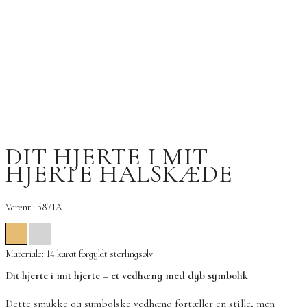
DIT HJERTE I MIT
HJERTE HALSKÆDE
Varenr.: 5871A
Materiale: 14 karat forgyldt sterlingsølv
Dit hjerte i mit hjerte – et vedhæng med dyb symbolik
Dette smukke og symbolske vedhæng fortæller en stille, men