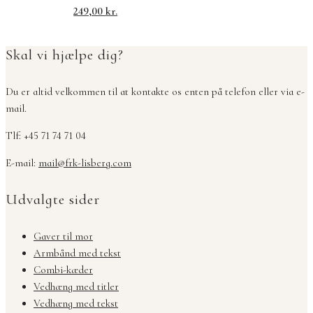
249,00
kr.
Skal vi hjælpe dig?
Du er altid velkommen til at kontakte os enten på telefon eller via e-
mail.
Tlf: +45 71 74 71 04
E-mail:
mail@frk-lisberg.com
Udvalgte sider
Gaver til mor
Armbånd med tekst
Combi-kæder
Vedhæng med titler
Vedhæng med tekst