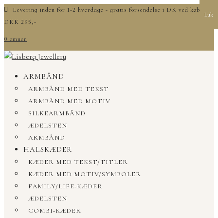
Levering inden for 1-2 hverdage - gratis forsendelse i DK ved køb over
Luk
DKK 295,-
0 emner
ARMBÅND
ARMBÅND MED TEKST
ARMBÅND MED MOTIV
SILKEARMBÅND
ÆDELSTEN
ARMBÅND
HALSKÆDER
KÆDER MED TEKST/TITLER
KÆDER MED MOTIV/SYMBOLER
FAMILY/LIFE-KÆDER
ÆDELSTEN
COMBI-KÆDER