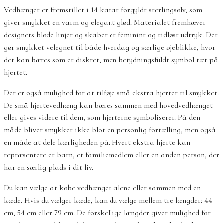
Vedhænget er fremstillet i 14 karat forgyldt sterlingsølv, som
giver smykket en varm og elegant glød. Materialet fremhæver
designets bløde linjer og skaber et feminint og tidløst udtryk. Det
gør smykket velegnet til både hverdag og særlige øjeblikke, hvor
det kan bæres som et diskret, men betydningsfuldt symbol tæt på
hjertet.
Der er også mulighed for at tilføje små ekstra hjerter til smykket.
De små hjertevedhæng kan bæres sammen med hovedvedhænget
eller gives videre til dem, som hjerterne symboliserer. På den
måde bliver smykket ikke blot en personlig fortælling, men også
en måde at dele kærligheden på. Hvert ekstra hjerte kan
repræsentere et barn, et familiemedlem eller en anden person, der
har en særlig plads i dit liv.
Du kan vælge at købe vedhænget alene eller sammen med en
kæde. Hvis du vælger kæde, kan du vælge mellem tre længder: 44
cm, 54 cm eller 79 cm. De forskellige længder giver mulighed for