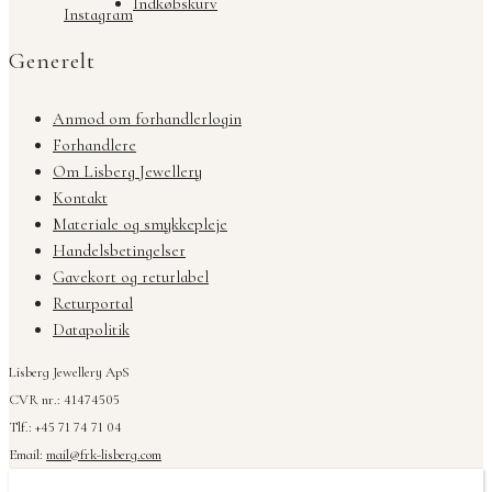
Indkøbskurv
Instagram
Generelt
Anmod om forhandlerlogin
Forhandlere
Om Lisberg Jewellery
Kontakt
Materiale og smykkepleje
Handelsbetingelser
Gavekort og returlabel
Returportal
Datapolitik
Lisberg Jewellery ApS
CVR nr.: 41474505
Tlf.: +45 71 74 71 04
Email:
mail@frk-lisberg.com