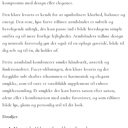
kompromis med design eller elegance.
Den klare kvarts er kendt for at symbolisere klarhed, balance og
energi. Den rene, lyse farve tilfører armbåndet et subtilt og
beroligende udtryk, der kan passe ind i både hverdagens simple
outfits og til mere festlige lejligheder. Armbåndets tidløse design
og neutrale farvevalg gør det også til en oplagt gaveidé, både til
dig selv og til én, du holder af.
Dette armbånd kombinerer smukt håndværk, æstetik og
funktionalitet. Facet-slibningen, den klare kvarts og det
forgyldte sølv skaber tilsammen et harmonisk og elegant
smykke, som vil være et værdifuldt supplement til enhver
smykkesamling. Et smykke der kan bæres sæson efter sæson,
alene eller i kombination med andre favoritter, og som tilfører
både lys, glans og personlig stil til dit look.
Detaljer: