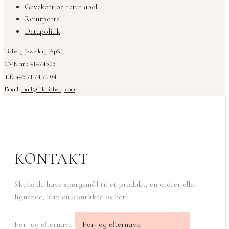
Gavekort og returlabel
Returportal
Datapolitik
Lisberg Jewellery ApS
CVR nr.: 41474505
Tlf.: +45 71 74 71 04
Email:
mail@frk-lisberg.com
KONTAKT
Skulle du have spørgsmål til et produkt, en ordrer eller
lignende, kan du kontakte os her.
For- og efternavn