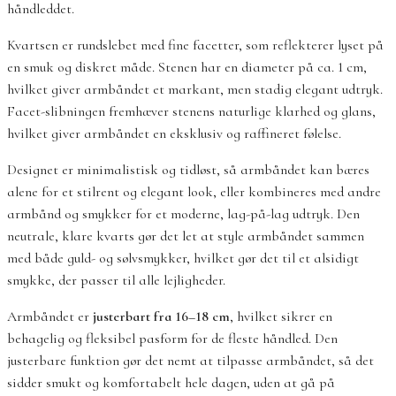
håndleddet.
Kvartsen er rundslebet med fine facetter, som reflekterer lyset på
en smuk og diskret måde. Stenen har en diameter på ca. 1 cm,
hvilket giver armbåndet et markant, men stadig elegant udtryk.
Facet-slibningen fremhæver stenens naturlige klarhed og glans,
hvilket giver armbåndet en eksklusiv og raffineret følelse.
Designet er minimalistisk og tidløst, så armbåndet kan bæres
alene for et stilrent og elegant look, eller kombineres med andre
armbånd og smykker for et moderne, lag-på-lag udtryk. Den
neutrale, klare kvarts gør det let at style armbåndet sammen
med både guld- og sølvsmykker, hvilket gør det til et alsidigt
smykke, der passer til alle lejligheder.
Armbåndet er
justerbart fra 16–18 cm
, hvilket sikrer en
behagelig og fleksibel pasform for de fleste håndled. Den
justerbare funktion gør det nemt at tilpasse armbåndet, så det
sidder smukt og komfortabelt hele dagen, uden at gå på