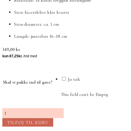
Materiale: 14 karat forgyldt sterlingsølv
Sten: facetslebet klar kvarts
Sten-diameter: ca. 1 cm
Længde: justerbar 16–18 cm
349,00
kr.
Ja tak
Skal vi pakke ind til gave?
This field can't be Empty
Elegant
armbånd
TILFØJ TIL KURV
med