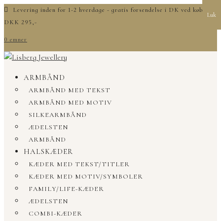
Levering inden for 1-2 hverdage - gratis forsendelse i DK ved køb over
Luk
DKK 295,-
0 emner
ARMBÅND
ARMBÅND MED TEKST
ARMBÅND MED MOTIV
SILKEARMBÅND
ÆDELSTEN
ARMBÅND
HALSKÆDER
KÆDER MED TEKST/TITLER
KÆDER MED MOTIV/SYMBOLER
FAMILY/LIFE-KÆDER
ÆDELSTEN
COMBI-KÆDER