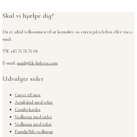
Skal vi hjælpe dig?
Du er altid velkommen til at kontakte os enten på telefon eller via e-
mail.
Tlf: +45 71 74 71 04
E-mail:
mail@frk-lisberg.com
Udvalgte sider
Gaver til mor
Armbånd med tekst
Combi-kæder
Vedhæng med titler
Vedhæng med tekst
Family/life vedhæng