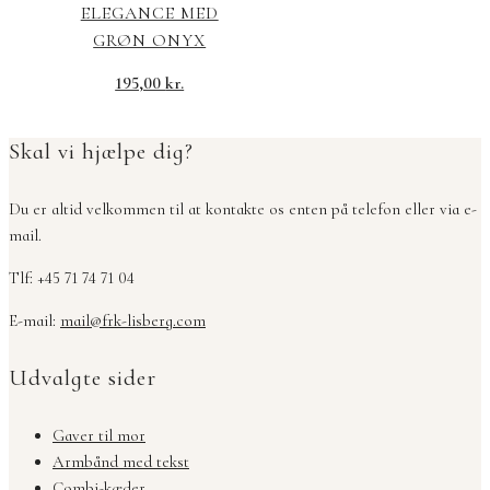
ELEGANCE MED
GRØN ONYX
195,00
kr.
Skal vi hjælpe dig?
Du er altid velkommen til at kontakte os enten på telefon eller via e-
mail.
Tlf: +45 71 74 71 04
E-mail:
mail@frk-lisberg.com
Udvalgte sider
Gaver til mor
Armbånd med tekst
Combi-kæder