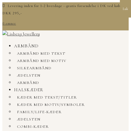
Levering inden for 1-2 hverdage - gratis forsendelse i DK ved køb over
Luk
DKK 295,-
0 emner
ARMBÅND
ARMBÅND MED TEKST
ARMBÅND MED MOTIV
SILKEARMBÅND
ÆDELSTEN
ARMBÅND
HALSKÆDER
KÆDER MED TEKST/TITLER
KÆDER MED MOTIV/SYMBOLER
FAMILY/LIFE-KÆDER
ÆDELSTEN
COMBI-KÆDER