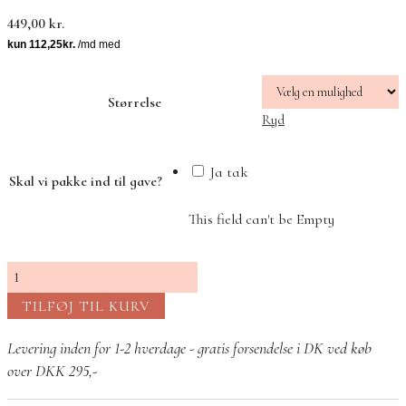
449,00
kr.
Størrelse
Ryd
Ja tak
Skal vi pakke ind til gave?
This field can't be Empty
Columbine
Ring
TILFØJ TIL KURV
Grøn
antal
Levering inden for 1-2 hverdage - gratis forsendelse i DK ved køb
over DKK 295,-