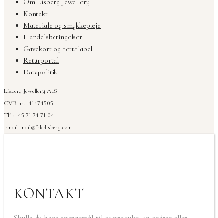
Om Lisberg Jewellery
Kontakt
Materiale og smykkepleje
Handelsbetingelser
Gavekort og returlabel
Returportal
Datapolitik
Lisberg Jewellery ApS
CVR nr.: 41474505
Tlf.: +45 71 74 71 04
Email:
mail@frk-lisberg.com
KONTAKT
Skulle du have spørgsmål til et produkt, en ordrer eller