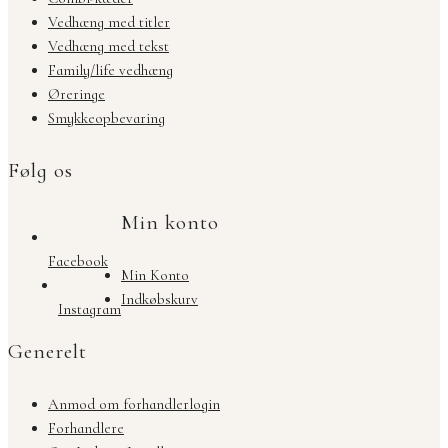
Vedhæng med titler
Vedhæng med tekst
Family/life vedhæng
Øreringe
Smykkeopbevaring
Følg os
Min konto
Facebook
Min Konto
Indkøbskurv
Instagram
Generelt
Anmod om forhandlerlogin
Forhandlere