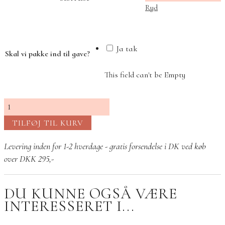
Ryd
Ja tak
Skal vi pakke ind til gave?
This field can't be Empty
Columbine
hoops
TILFØJ TIL KURV
grøn
onyx
Levering inden for 1-2 hverdage - gratis forsendelse i DK ved køb
sølv
over DKK 295,-
antal
DU KUNNE OGSÅ VÆRE
INTERESSERET I...