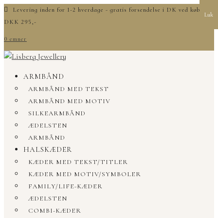
Levering inden for 1-2 hverdage - gratis forsendelse i DK ved køb over
Luk
DKK 295,-
0 emner
ARMBÅND
ARMBÅND MED TEKST
ARMBÅND MED MOTIV
SILKEARMBÅND
ÆDELSTEN
ARMBÅND
HALSKÆDER
KÆDER MED TEKST/TITLER
KÆDER MED MOTIV/SYMBOLER
FAMILY/LIFE-KÆDER
ÆDELSTEN
COMBI-KÆDER