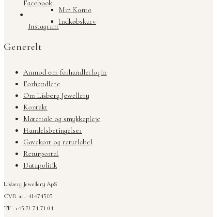
Facebook
Min Konto
Indkøbskurv
Instagram
Generelt
Anmod om forhandlerlogin
Forhandlere
Om Lisberg Jewellery
Kontakt
Materiale og smykkepleje
Handelsbetingelser
Gavekort og returlabel
Returportal
Datapolitik
Lisberg Jewellery ApS
CVR nr.: 41474505
Tlf.: +45 71 74 71 04