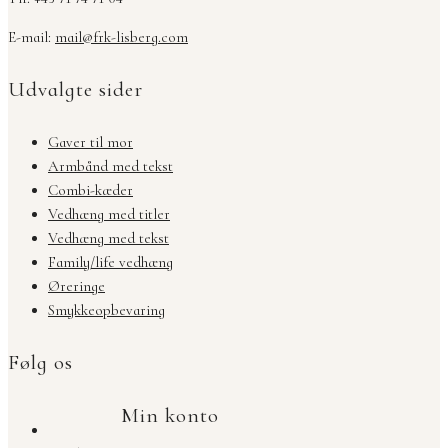
E-mail:
mail@frk-lisberg.com
Udvalgte sider
Gaver til mor
Armbånd med tekst
Combi-kæder
Vedhæng med titler
Vedhæng med tekst
Family/life vedhæng
Øreringe
Smykkeopbevaring
Følg os
Min konto