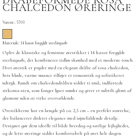
CHALCEDON ØRERINGE
Varenr.: 5703
Materiale: 14 karat forgyldt sterlingsølv
Oplev de klassiske og feminine ørestikker i 14 karat forgyldt
sterlingsølv, der kombinerer tidløs skønhed med et moderne touch.
Hver ørestik er prydet med en elegant dråbe af rosa chalcedon,
hvis bløde, varme nuance tilføjer et romantisk og sofistikeret
udtryk. Rundt om chalcedondråben sidder ti små, indfattede
zirkonia-sten, som fanger lyset smukt og giver et subtilt glimt af
glamour uden at virke overvældende.
Ørestikkerne har en længde på ca. 2,5 cm – en perfekt størrelse,
der balancerer diskret elegance med iøjnefaldende detalje.
Designet gør dem ideelle til både hverdag og særlige lejligheder,
og de lette øreringe sidder komfortabelt på øret hele dagen.