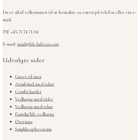
Du er altid velkommen til at kontakte os enten på telefon eller via e-
mail.
Tlf: +45 71 74 71 04
E-mail:
mail@frk-lisberg.com
Udvalgte sider
Gaver til mor
Armbånd med tekst
Combi-kæder
Vedhæng med titler
Vedhæng med tekst
Family/life vedhæng
Øreringe
Smykkeopbevaring