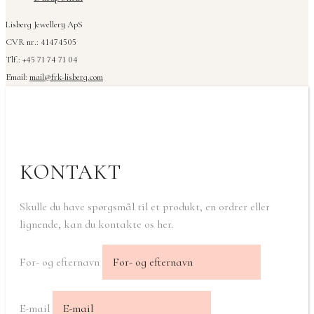
Lisberg Jewellery ApS
CVR nr.: 41474505
Tlf.: +45 71 74 71 04
Email:
mail@frk-lisberg.com
KONTAKT
Skulle du have spørgsmål til et produkt, en ordrer eller
lignende, kan du kontakte os her.
For- og efternavn
E-mail