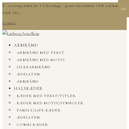
Levering inden for 1-2 hverdage - gratis forsendelse i DK ved køb over
Luk
DKK 295,-
0 emner
ARMBÅND
ARMBÅND MED TEKST
ARMBÅND MED MOTIV
SILKEARMBÅND
ÆDELSTEN
ARMBÅND
HALSKÆDER
KÆDER MED TEKST/TITLER
KÆDER MED MOTIV/SYMBOLER
FAMILY/LIFE-KÆDER
ÆDELSTEN
COMBI-KÆDER