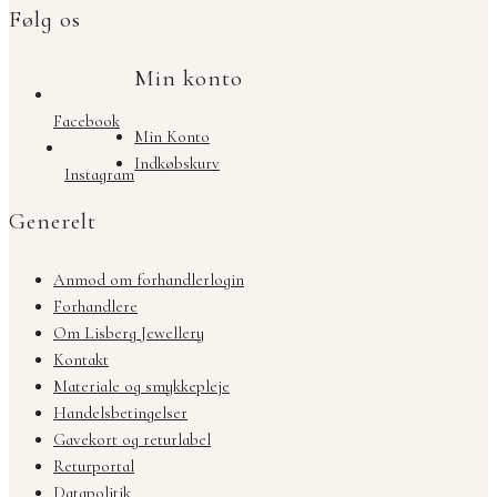
Følg os
Min konto
Facebook
Min Konto
Indkøbskurv
Instagram
Generelt
Anmod om forhandlerlogin
Forhandlere
Om Lisberg Jewellery
Kontakt
Materiale og smykkepleje
Handelsbetingelser
Gavekort og returlabel
Returportal
Datapolitik