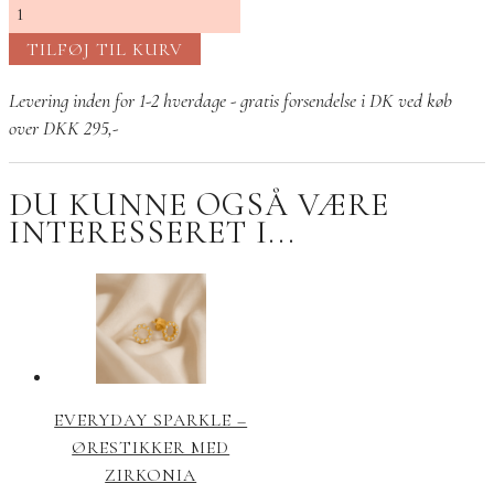
Dråbeformede
rosa
TILFØJ TIL KURV
chalcedon
øreringe
Levering inden for 1-2 hverdage - gratis forsendelse i DK ved køb
antal
over DKK 295,-
DU KUNNE OGSÅ VÆRE
INTERESSERET I...
EVERYDAY SPARKLE –
ØRESTIKKER MED
ZIRKONIA