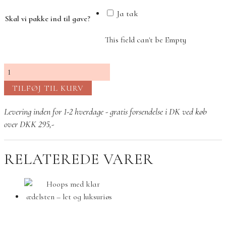
Ja tak
Skal vi pakke ind til gave?
This field can't be Empty
Celia
petite
TILFØJ TIL KURV
ring
grøn
Levering inden for 1-2 hverdage - gratis forsendelse i DK ved køb
ametyst
over DKK 295,-
antal
RELATEREDE VARER