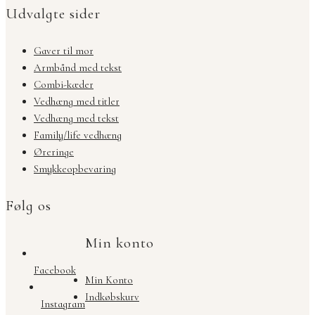
Udvalgte sider
Gaver til mor
Armbånd med tekst
Combi-kæder
Vedhæng med titler
Vedhæng med tekst
Family/life vedhæng
Øreringe
Smykkeopbevaring
Følg os
Min konto
Facebook
Min Konto
Indkøbskurv
Instagram