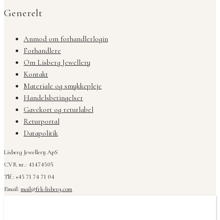
Generelt
Anmod om forhandlerlogin
Forhandlere
Om Lisberg Jewellery
Kontakt
Materiale og smykkepleje
Handelsbetingelser
Gavekort og returlabel
Returportal
Datapolitik
Lisberg Jewellery ApS
CVR nr.: 41474505
Tlf.: +45 71 74 71 04
Email:
mail@frk-lisberg.com