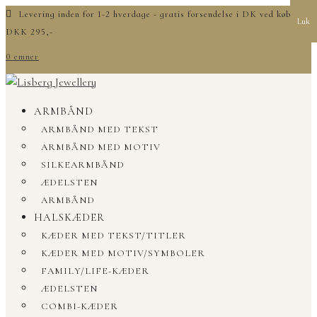
Levering inden for 1-2 hverdage - gratis forsendelse i DK ved køb over
Luk
DKK 295,-
0 emner
ARMBÅND
ARMBÅND MED TEKST
ARMBÅND MED MOTIV
SILKEARMBÅND
ÆDELSTEN
ARMBÅND
HALSKÆDER
KÆDER MED TEKST/TITLER
KÆDER MED MOTIV/SYMBOLER
FAMILY/LIFE-KÆDER
ÆDELSTEN
COMBI-KÆDER