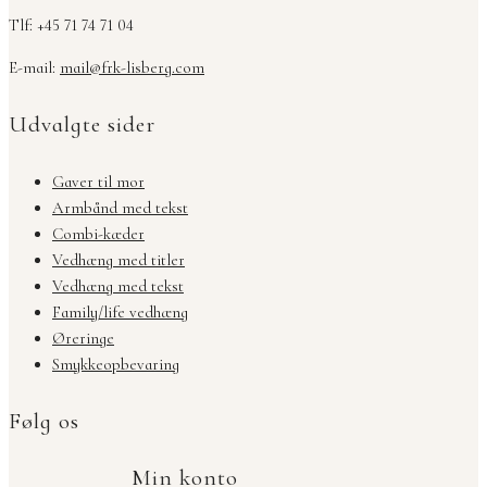
Tlf: +45 71 74 71 04
E-mail:
mail@frk-lisberg.com
Udvalgte sider
Gaver til mor
Armbånd med tekst
Combi-kæder
Vedhæng med titler
Vedhæng med tekst
Family/life vedhæng
Øreringe
Smykkeopbevaring
Følg os
Min konto