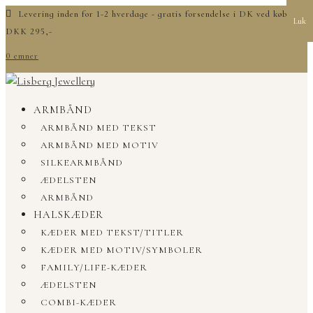
Levering inden for 1-2 hverdage - gratis forsendelse i DK ved køb over
Luk
DKK 295,-
0 emner
ARMBÅND
ARMBÅND MED TEKST
ARMBÅND MED MOTIV
SILKEARMBÅND
ÆDELSTEN
ARMBÅND
HALSKÆDER
KÆDER MED TEKST/TITLER
KÆDER MED MOTIV/SYMBOLER
FAMILY/LIFE-KÆDER
ÆDELSTEN
COMBI-KÆDER