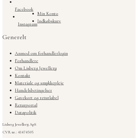
Facebook
Min Konto
Indkøbskurv
Instagram
Generelt
Anmod om forhandlerlogin
Forhandlere
Om Lisberg Jewellery
Kontakt
Materiale og smykkepleje
Handelsbetingelser
Gavekort og returlabel
Returportal
Datapolitik
Lisberg Jewellery ApS
CVR nr.: 41474505