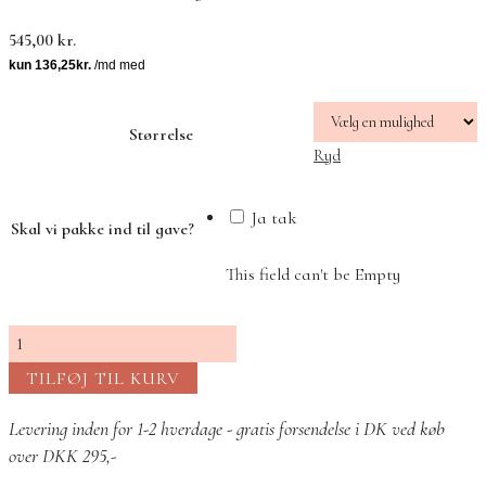
545,00
kr.
Størrelse
Ryd
Ja tak
Skal vi pakke ind til gave?
This field can't be Empty
Celia
Petite
TILFØJ TIL KURV
Ring
Fersken
Levering inden for 1-2 hverdage - gratis forsendelse i DK ved køb
Månesten
over DKK 295,-
antal