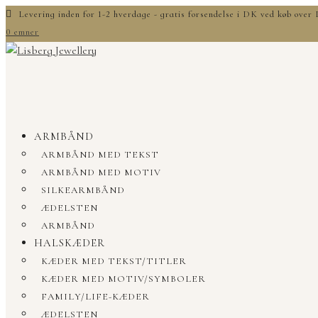
Levering inden for 1-2 hverdage - gratis forsendelse i DK ved køb ove
0 emner
ARMBÅND
ARMBÅND MED TEKST
ARMBÅND MED MOTIV
SILKEARMBÅND
ÆDELSTEN
ARMBÅND
HALSKÆDER
KÆDER MED TEKST/TITLER
KÆDER MED MOTIV/SYMBOLER
FAMILY/LIFE-KÆDER
ÆDELSTEN