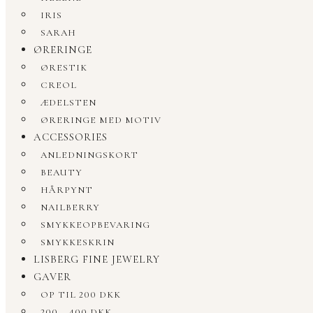
IRIS
SARAH
ØRERINGE
ØRESTIK
CREOL
ÆDELSTEN
ØRERINGE MED MOTIV
ACCESSORIES
ANLEDNINGSKORT
BEAUTY
HÅRPYNT
NAILBERRY
SMYKKEOPBEVARING
SMYKKESKRIN
LISBERG FINE JEWELRY
GAVER
OP TIL 200 DKK
200 – 400 DKK