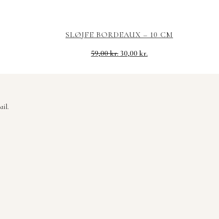
SLØJFE BORDEAUX – 10 CM
Den
Den
59,00
kr.
30,00
kr.
oprindelige
aktuelle
pris
pris
var:
er:
59,00 kr..
30,00 kr..
il.