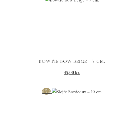
var:
er:
30,00 kr..
15,00 kr..
BOWTIE BOW BEIGE – 7 CM.
45,00
kr.
49%