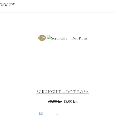
r DKK 295,-
50%
SCRUNCHIE – DOT ROSA
Den
Den
30,00
kr.
15,00
kr.
oprindelige
aktuelle
pris
pris