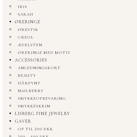
IRIS
SARAH
ØRERINGE
ØRESTIK
CREOL
ÆDELSTEN
ØRERINGE MED MOTIV
ACCESSORIES
ANLEDNINGSKORT
BEAUTY
HÅRPYNT
NAILBERRY
SMYKKEOPBEVARING
SMYKKESKRIN
LISBERG FINE JEWELRY
GAVER
OP TIL 200 DKK
200 – 400 DKK