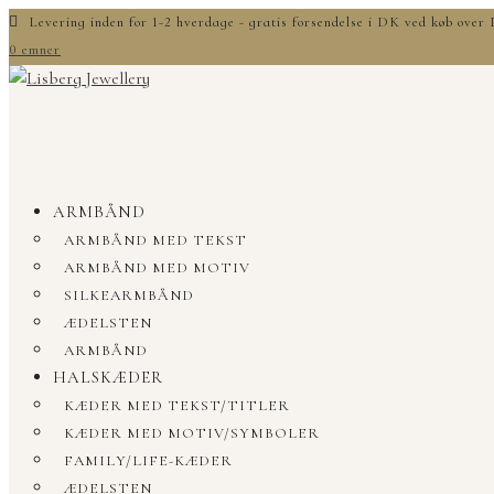
Levering inden for 1-2 hverdage - gratis forsendelse i DK ved køb ove
0 emner
ARMBÅND
ARMBÅND MED TEKST
ARMBÅND MED MOTIV
SILKEARMBÅND
ÆDELSTEN
ARMBÅND
HALSKÆDER
KÆDER MED TEKST/TITLER
KÆDER MED MOTIV/SYMBOLER
FAMILY/LIFE-KÆDER
ÆDELSTEN