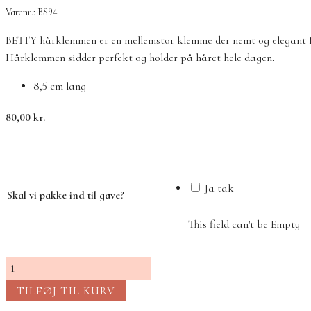
Varenr.: BS94
BETTY hårklemmen er en mellemstor klemme der nemt og elegant få
Hårklemmen sidder perfekt og holder på håret hele dagen.
8,5 cm lang
80,00
kr.
Ja tak
Skal vi pakke ind til gave?
This field can't be Empty
BETTY
Hårklemme
TILFØJ TIL KURV
–