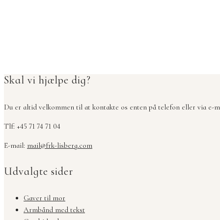
Skal vi hjælpe dig?
Du er altid velkommen til at kontakte os enten på telefon eller via e-ma
Tlf: +45 71 74 71 04
E-mail:
mail@frk-lisberg.com
Udvalgte sider
Gaver til mor
Armbånd med tekst