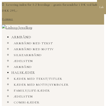
Levering inden for 1-2 hverdage - gratis forsendelse i DK ved køb over
Luk
DKK 295,-
0 emner
ARMBÅND
ARMBÅND MED TEKST
ARMBÅND MED MOTIV
SILKEARMBÅND
ÆDELSTEN
ARMBÅND
HALSKÆDER
KÆDER MED TEKST/TITLER
KÆDER MED MOTIV/SYMBOLER
FAMILY/LIFE-KÆDER
ÆDELSTEN
COMBI-KÆDER