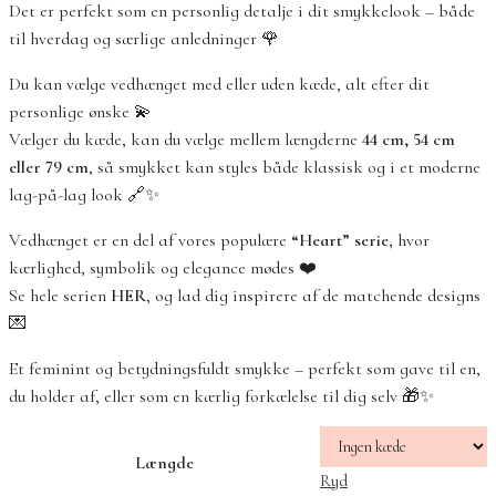
Det er perfekt som en personlig detalje i dit smykkelook – både
til hverdag og særlige anledninger 🌹
Du kan vælge vedhænget med eller uden kæde, alt efter dit
personlige ønske 💫
Vælger du kæde, kan du vælge mellem længderne
44 cm, 54 cm
eller 79 cm
, så smykket kan styles både klassisk og i et moderne
lag-på-lag look 🔗✨
Vedhænget er en del af vores populære
“Heart” serie
, hvor
kærlighed, symbolik og elegance mødes ❤️
Se hele serien
HER
, og lad dig inspirere af de matchende designs
💌
Et feminint og betydningsfuldt smykke – perfekt som gave til en,
du holder af, eller som en kærlig forkælelse til dig selv 🎁✨
Længde
Ryd