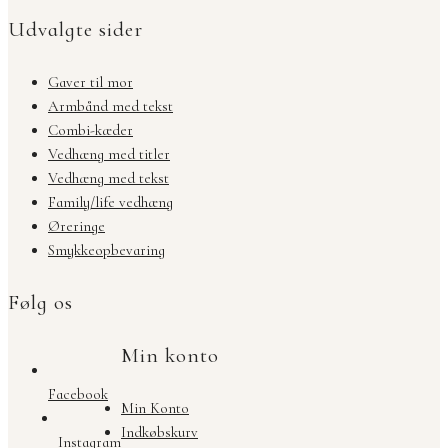
Udvalgte sider
Gaver til mor
Armbånd med tekst
Combi-kæder
Vedhæng med titler
Vedhæng med tekst
Family/life vedhæng
Øreringe
Smykkeopbevaring
Følg os
Min konto
Facebook
Min Konto
Indkøbskurv
Instagram