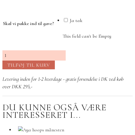
Ja tak
Skal vi pakke ind til gave?
This field can't be Empty
Aya
hjerte
TILFØJ TIL KURV
halskæde
rød
Levering inden for 1-2 hverdage - gratis forsendelse i DK ved køb
antal
over DKK 295,-
DU KUNNE OGSÅ VÆRE
INTERESSERET I...