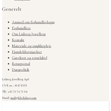
Generelt
Anmod om forhandlerlogin
Forhandlere
Om Lisberg Jewellery
Kontakt
Materiale og smykkepleje
Handelsbetingelser
Gavekort og returlabel
Returportal
Datapolitik
Lisberg Jewellery ApS
CVR nr.: 41474505
Tlf.: +45 71 74 71 04
Email:
mail@frk-lisberg.com