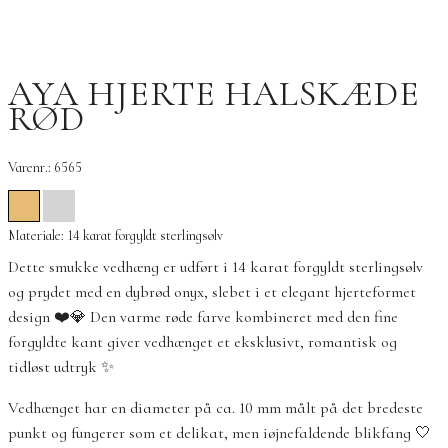
AYA HJERTE HALSKÆDE
RØD
Varenr.: 6565
Materiale: 14 karat forgyldt sterlingsølv
Dette smukke vedhæng er udført i 14 karat forgyldt sterlingsølv
og prydet med en dybrød onyx, slebet i et elegant hjerteformet
design ❤️💎 Den varme røde farve kombineret med den fine
forgyldte kant giver vedhænget et eksklusivt, romantisk og
tidløst udtryk ✨
Vedhænget har en diameter på ca. 10 mm målt på det bredeste
punkt og fungerer som et delikat, men iøjnefaldende blikfang 🤍