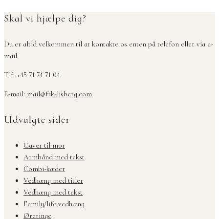
Skal vi hjælpe dig?
Du er altid velkommen til at kontakte os enten på telefon eller via e-
mail.
Tlf: +45 71 74 71 04
E-mail:
mail@frk-lisberg.com
Udvalgte sider
Gaver til mor
Armbånd med tekst
Combi-kæder
Vedhæng med titler
Vedhæng med tekst
Family/life vedhæng
Øreringe