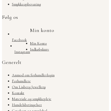
Smykkeopbevaring
Følg os
Min konto
Facebook
Min Konto
Indkøbskurv
Instagram
Generelt
Anmod om forhandlerlogin
Forhandlere
Om Lisberg Jewellery
Kontakt
Materiale og smykkepleje
Handelsbetingelser
Gavekort og returlabel