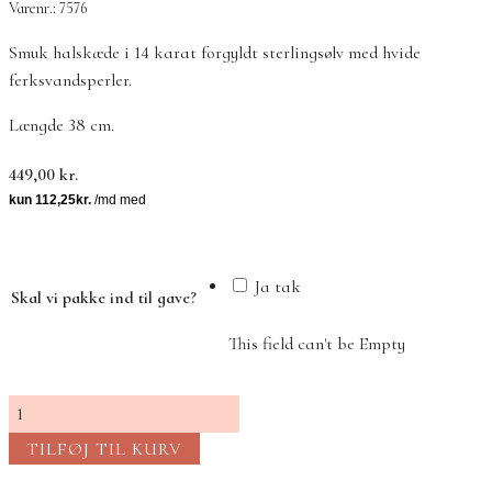
Varenr.: 7576
Smuk halskæde i 14 karat forgyldt sterlingsølv med hvide
ferksvandsperler.
Længde 38 cm.
449,00
kr.
Ja tak
Skal vi pakke ind til gave?
This field can't be Empty
Aila
halskæde
TILFØJ TIL KURV
perle
antal