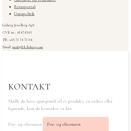
Returportal
Datapolitik
Lisberg Jewellery ApS
CVR nr.: 41474505
Tlf.: +45 71 74 71 04
Email:
mail@frk-lisberg.com
KONTAKT
Skulle du have spørgsmål til et produkt, en ordrer eller
lignende, kan du kontakte os her.
For- og efternavn