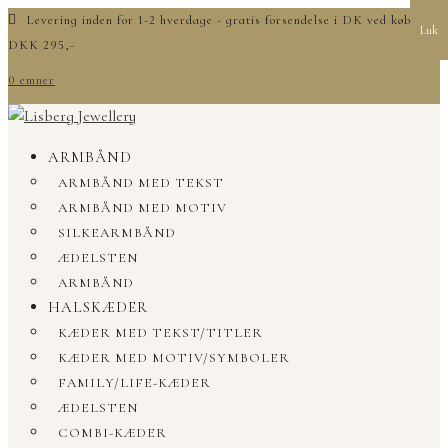
Levering inden for 1-2 hverdage - gratis forsendelse i DK ved køb over
Luk
DKK 295,-
0 emner
ARMBÅND
ARMBÅND MED TEKST
ARMBÅND MED MOTIV
SILKEARMBÅND
ÆDELSTEN
ARMBÅND
HALSKÆDER
KÆDER MED TEKST/TITLER
KÆDER MED MOTIV/SYMBOLER
FAMILY/LIFE-KÆDER
ÆDELSTEN
COMBI-KÆDER