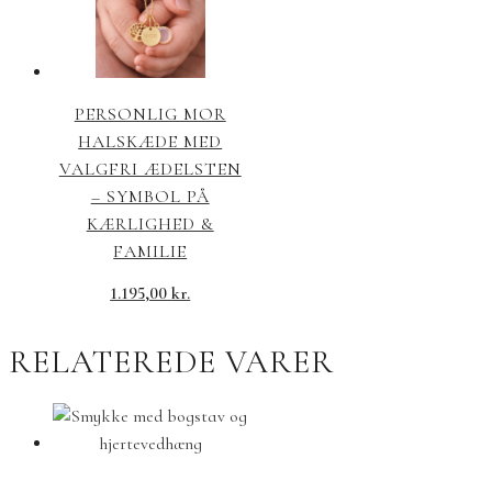
PERSONLIG MOR
HALSKÆDE MED
VALGFRI ÆDELSTEN
– SYMBOL PÅ
KÆRLIGHED &
FAMILIE
1.195,00
kr.
RELATEREDE VARER