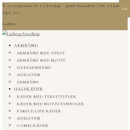
Levering inden for 1-2 hverdage - gratis forsendelse i DK ved køb over
Luk
DKK 295,-
0 emner
ARMBÅND
ARMBÅND MED TEKST
ARMBÅND MED MOTIV
SILKEARMBÅND
ÆDELSTEN
ARMBÅND
HALSKÆDER
KÆDER MED TEKST/TITLER
KÆDER MED MOTIV/SYMBOLER
FAMILY/LIFE-KÆDER
ÆDELSTEN
COMBI-KÆDER