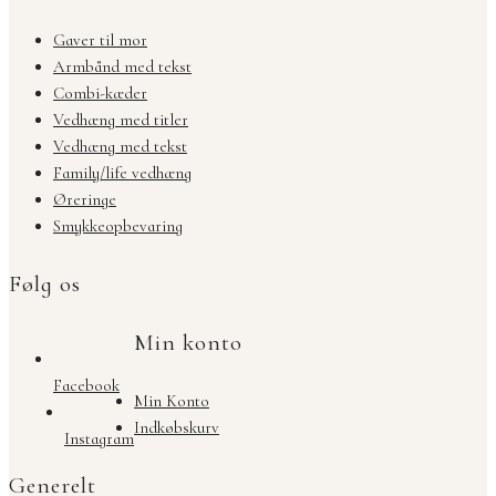
Gaver til mor
Armbånd med tekst
Combi-kæder
Vedhæng med titler
Vedhæng med tekst
Family/life vedhæng
Øreringe
Smykkeopbevaring
Følg os
Min konto
Facebook
Min Konto
Indkøbskurv
Instagram
Generelt