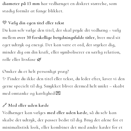
diameter på 13 mm
har vedhænget en diskret størrelse, som
stadig formår at fange blikket.
💛
Vælg din egen titel eller tekst
Du kan selv vælge den titel, der skal pryde dit vedhæng – vælg
mellem
over 30 forskellige betydningsfulde titler
, hver med sit
eget udtryk og energi. Det kan være et ord, der styrker dig,
minder dig om din kraft, eller symboliserer en særlig relation,
rolle eller livsfase 🌿
Ønsker du et helt personligt præg?
✨ Finder du ikke den titel eller tekst, du leder efter, laver vi den
gerne specielt til dig. Smykket bliver dermed helt unikt – skabt
med omtanke og kærlighed 💌
🔗
Med eller uden kæde
Vedhænget kan vælges
med eller uden kæde
, så du selv kan
skabe det udtryk, der passer bedst til dig. Brug det alene for et
minimalistisk look, eller kombiner det med andre kæder for et