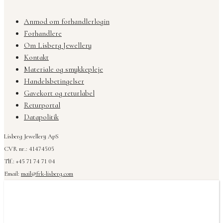
Anmod om forhandlerlogin
Forhandlere
Om Lisberg Jewellery
Kontakt
Materiale og smykkepleje
Handelsbetingelser
Gavekort og returlabel
Returportal
Datapolitik
Lisberg Jewellery ApS
CVR nr.: 41474505
Tlf.: +45 71 74 71 04
Email:
mail@frk-lisberg.com