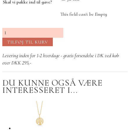
Skal vi pakke ind til gave?
This field can't be Empty
Personligt
amuletvedhæng
TILFØJ TIL KURV
–
vælg
Levering inden for 1-2 hverdage - gratis forsendelse i DK ved køb
din
over DKK 295,-
egen
titel
DU KUNNE OGSÅ VÆRE
antal
INTERESSERET I...