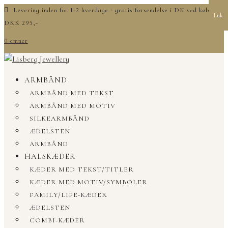
Levering inden for 1-2 hverdage - gratis forsendelse i DK ved køb over
Luk
DKK 295,-
0 emner
ARMBÅND
ARMBÅND MED TEKST
ARMBÅND MED MOTIV
SILKEARMBÅND
ÆDELSTEN
ARMBÅND
HALSKÆDER
KÆDER MED TEKST/TITLER
KÆDER MED MOTIV/SYMBOLER
FAMILY/LIFE-KÆDER
ÆDELSTEN
COMBI-KÆDER