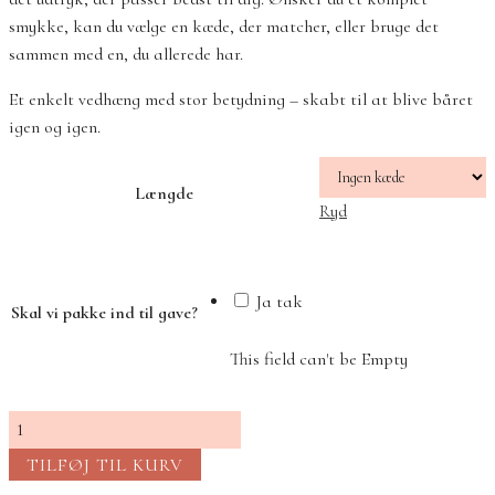
smykke, kan du vælge en kæde, der matcher, eller bruge det
sammen med en, du allerede har.
Et enkelt vedhæng med stor betydning – skabt til at blive båret
igen og igen.
Længde
Ryd
Ja tak
Skal vi pakke ind til gave?
This field can't be Empty
LOVE
halskæde
TILFØJ TIL KURV
med