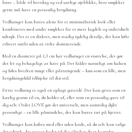
bære – både til hverdag og ved særlige øjeblikke, hvor smykker
gerne må have en personlig betydning.
Vedhænget kan bæres alene for et minimalistisk look eller
kombineres med andre smykker for et mere lagdelt og individuelt
udtryk. Det er en diskret, men stadig tydelig detalje, der kan løfte
ethvert outfit uden at virke dominerende.
Med en diameter på 1,3 cm har vedhænget en størrelse, der gør
det let og behageligt at have på. Det falder naturligt om halsen
og føles hverken tungt eller påtrængende – kun som en lille, men
betydningsfuld tilføjelse til din stil.
Dette vedhæng er også en oplagt gaveidé. Det kan gives som en
kærlig gestus til en, du holder af, eller som en personlig gave til
dig selv. Ordet LOVE gør det universelt, men samtidig dybt
personligt – en lille påmindelse, der kan bæres tæt på hjertet.
Vedhænget kan købes med eller uden kæde, så du selv kan vælge
det udtryk, der passer bedst til dig. Ønsker du et komplet