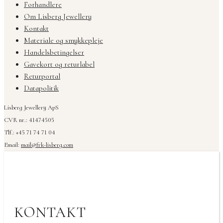
Forhandlere
Om Lisberg Jewellery
Kontakt
Materiale og smykkepleje
Handelsbetingelser
Gavekort og returlabel
Returportal
Datapolitik
Lisberg Jewellery ApS
CVR nr.: 41474505
Tlf.: +45 71 74 71 04
Email:
mail@frk-lisberg.com
KONTAKT