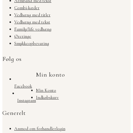
Armbånd med tekst
Combi-kæder
Vedhæng med titler
Vedhæng med tekst
Family/life vedhæng
Øreringe
Smykkeopbevaring
Følg os
Min konto
Facebook
Min Konto
Indkøbskurv
Instagram
Generelt
Anmod om forhandlerlogin