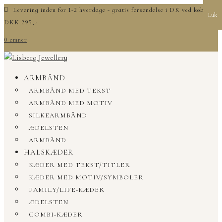
Levering inden for 1-2 hverdage - gratis forsendelse i DK ved køb over
Luk
DKK 295,-
0 emner
ARMBÅND
ARMBÅND MED TEKST
ARMBÅND MED MOTIV
SILKEARMBÅND
ÆDELSTEN
ARMBÅND
HALSKÆDER
KÆDER MED TEKST/TITLER
KÆDER MED MOTIV/SYMBOLER
FAMILY/LIFE-KÆDER
ÆDELSTEN
COMBI-KÆDER