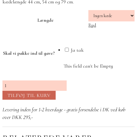
kædelængde 44 cm, 54 cm og 79 cm.
Længde
Ryd
Ja tak
Skal vi pakke ind til gave?
This field can't be Empty
Aya
fersken
TILFØJ TIL KURV
månesten
sølv
Levering inden for 1-2 hverdage - gratis forsendelse i DK ved køb
antal
over DKK 295,-