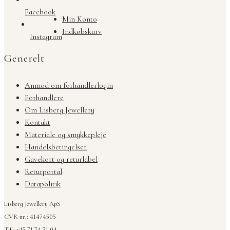
Facebook
Min Konto
Indkøbskurv
Instagram
Generelt
Anmod om forhandlerlogin
Forhandlere
Om Lisberg Jewellery
Kontakt
Materiale og smykkepleje
Handelsbetingelser
Gavekort og returlabel
Returportal
Datapolitik
Lisberg Jewellery ApS
CVR nr.: 41474505
Tlf.: +45 71 74 71 04