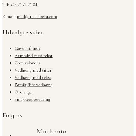
Tlf: +45 71 74 71 04
E-mail:
mail@frk-lisberg.com
Udvalgte sider
Gaver til mor
Armbånd med tekst
Combi-kæder
Vedhæng med titler
Vedhæng med tekst
Family/life vedhæng
Øreringe
Smykkeopbevaring
Følg os
Min konto