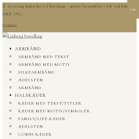
Levering inden for 1-2 hverdage - gratis forsendelse i DK ved køb over
Luk
DKK 295,-
0 emner
ARMBÅND
ARMBÅND MED TEKST
ARMBÅND MED MOTIV
SILKEARMBÅND
ÆDELSTEN
ARMBÅND
HALSKÆDER
KÆDER MED TEKST/TITLER
KÆDER MED MOTIV/SYMBOLER
FAMILY/LIFE-KÆDER
ÆDELSTEN
COMBI-KÆDER