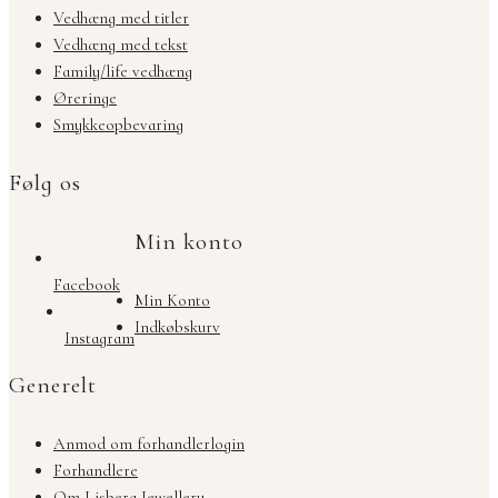
Vedhæng med titler
Vedhæng med tekst
Family/life vedhæng
Øreringe
Smykkeopbevaring
Følg os
Min konto
Facebook
Min Konto
Indkøbskurv
Instagram
Generelt
Anmod om forhandlerlogin
Forhandlere
Om Lisberg Jewellery