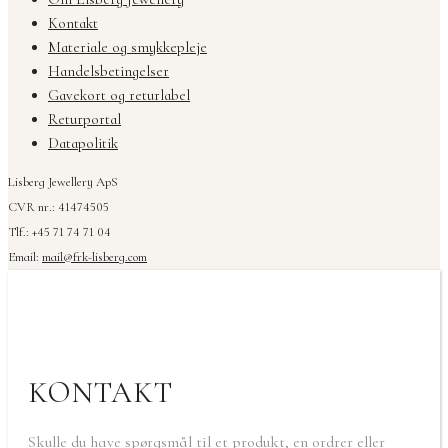
Kontakt
Materiale og smykkepleje
Handelsbetingelser
Gavekort og returlabel
Returportal
Datapolitik
Lisberg Jewellery ApS
CVR nr.: 41474505
Tlf.: +45 71 74 71 04
Email:
mail@frk-lisberg.com
KONTAKT
Skulle du have spørgsmål til et produkt, en ordrer eller