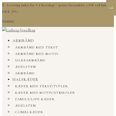
Levering inden for 1-2 hverdage - gratis forsendelse i DK ved køb over
Luk
DKK 295,-
0 emner
ARMBÅND
ARMBÅND MED TEKST
ARMBÅND MED MOTIV
SILKEARMBÅND
ÆDELSTEN
ARMBÅND
HALSKÆDER
KÆDER MED TEKST/TITLER
KÆDER MED MOTIV/SYMBOLER
FAMILY/LIFE-KÆDER
ÆDELSTEN
COMBI-KÆDER