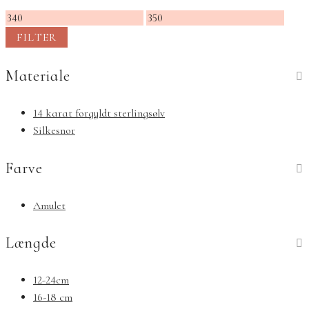
Mindste
Højeste
pris
pris
FILTER
Materiale
14 karat forgyldt sterlingsølv
Silkesnor
Farve
Amulet
Længde
12-24cm
16-18 cm