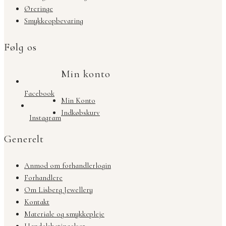
Øreringe
Smykkeopbevaring
Følg os
Min konto
Facebook
Min Konto
Indkøbskurv
Instagram
Generelt
Anmod om forhandlerlogin
Forhandlere
Om Lisberg Jewellery
Kontakt
Materiale og smykkepleje
Handelsbetingelser