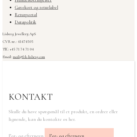
Gavekort og returlabel
Returportal
Datapolitik
Lisberg Jewellery ApS
CVR nr.: 41474505
Tlf.: +45 71 74 71 04
Email:
mail@frk-lisberg.com
KONTAKT
Skulle du have spørgsmål til et produkt, en ordrer eller
lignende, kan du kontakte os her.
For- og efternavn