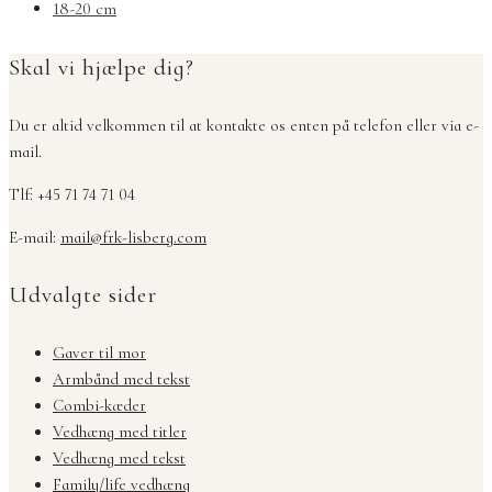
18-20 cm
Skal vi hjælpe dig?
Du er altid velkommen til at kontakte os enten på telefon eller via e-
mail.
Tlf: +45 71 74 71 04
E-mail:
mail@frk-lisberg.com
Udvalgte sider
Gaver til mor
Armbånd med tekst
Combi-kæder
Vedhæng med titler
Vedhæng med tekst
Family/life vedhæng