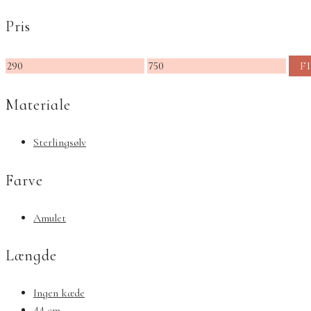
Pris
Mindste
Højeste
F
pris
pris
Materiale
Sterlingsølv
Farve
Amulet
Længde
Ingen kæde
44 cm