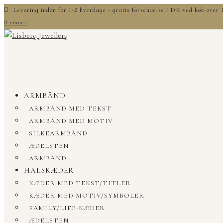
Levering inden for 1-2 hverdage - gratis forsendelse i DK ved køb ove
0 emner
ARMBÅND
ARMBÅND MED TEKST
ARMBÅND MED MOTIV
SILKEARMBÅND
ÆDELSTEN
ARMBÅND
HALSKÆDER
KÆDER MED TEKST/TITLER
KÆDER MED MOTIV/SYMBOLER
FAMILY/LIFE-KÆDER
ÆDELSTEN