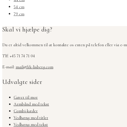
54 cm
79 cm
Skal vi hjælpe dig?
Du er altid velkommen til at kontakte os enten på telefon eller via e-ma
Tlf: +45 71 74 71 04
E-mail:
mail@frk-lisberg.com
Udvalgte sider
Gaver til mor
Armbånd med tekst
Combi-kæder
Vedhæng med titler
Vedhæng med tekst