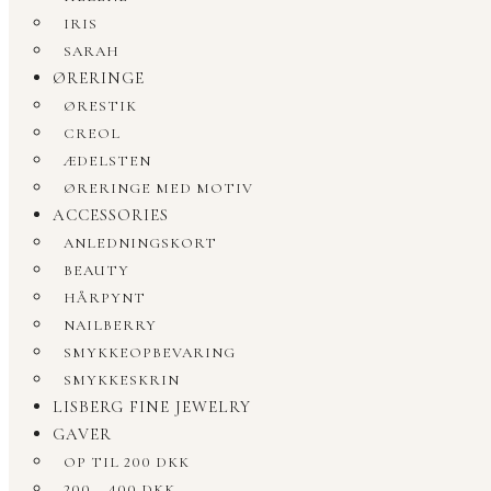
IRIS
SARAH
ØRERINGE
ØRESTIK
CREOL
ÆDELSTEN
ØRERINGE MED MOTIV
ACCESSORIES
ANLEDNINGSKORT
BEAUTY
HÅRPYNT
NAILBERRY
SMYKKEOPBEVARING
SMYKKESKRIN
LISBERG FINE JEWELRY
GAVER
OP TIL 200 DKK
200 – 400 DKK