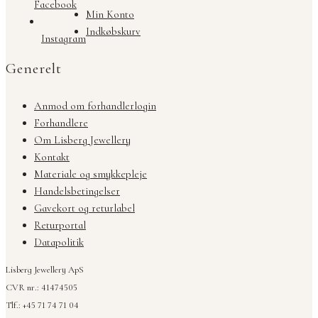
Facebook
Min Konto
Indkøbskurv
Instagram
Generelt
Anmod om forhandlerlogin
Forhandlere
Om Lisberg Jewellery
Kontakt
Materiale og smykkepleje
Handelsbetingelser
Gavekort og returlabel
Returportal
Datapolitik
Lisberg Jewellery ApS
CVR nr.: 41474505
Tlf.: +45 71 74 71 04