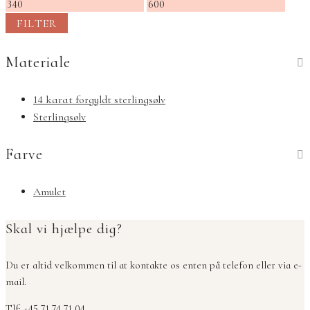
Mindste
Højeste
pris
pris
FILTER
Materiale
14 karat forgyldt sterlingsølv
Sterlingsølv
Farve
Amulet
Skal vi hjælpe dig?
Du er altid velkommen til at kontakte os enten på telefon eller via e-
mail.
Tlf: +45 71 74 71 04