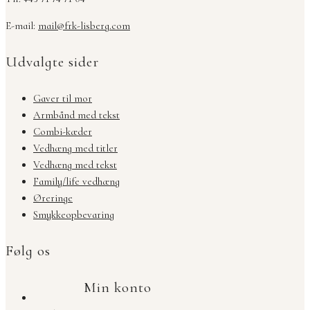
E-mail:
mail@frk-lisberg.com
Udvalgte sider
Gaver til mor
Armbånd med tekst
Combi-kæder
Vedhæng med titler
Vedhæng med tekst
Family/life vedhæng
Øreringe
Smykkeopbevaring
Følg os
Min konto