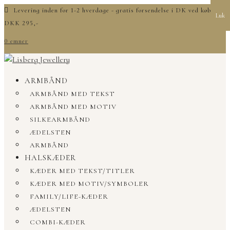
Levering inden for 1-2 hverdage - gratis forsendelse i DK ved køb over
Luk
DKK 295,-
0 emner
ARMBÅND
ARMBÅND MED TEKST
ARMBÅND MED MOTIV
SILKEARMBÅND
ÆDELSTEN
ARMBÅND
HALSKÆDER
KÆDER MED TEKST/TITLER
KÆDER MED MOTIV/SYMBOLER
FAMILY/LIFE-KÆDER
ÆDELSTEN
COMBI-KÆDER